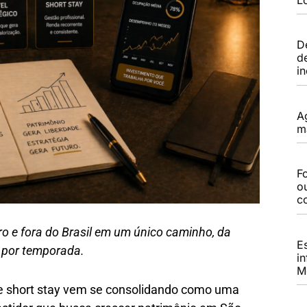
D
d
i
A
m
Fo
o
c
ro e fora do Brasil em um único caminho, da
E
o por temporada.
i
M
 e short stay vem se consolidando como uma