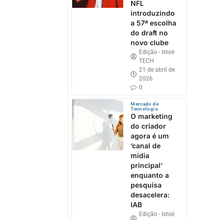
NFL
introduzindo
a 57ª escolha
do draft no
novo clube
Edição - Istoé
TECH
21 de abril de
2026
0
Mercado de
Tecnologia
O marketing
do criador
agora é um
‘canal de
mídia
principal’
enquanto a
pesquisa
desacelera:
IAB
Edição - Istoé