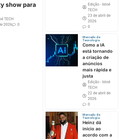
ty show para
Edição - Istoé
TECH
23 de abril de
toé TECH
2026
de 2026
0
0
Mercado de
Tecnologia
Como a IA
está tornando
a criação de
anúncios
mais rápida e
justa
Edição - Istoé
TECH
22 de abril de
2026
0
Mercado de
Tecnologia
Heinz dá
início ao
acordo com a