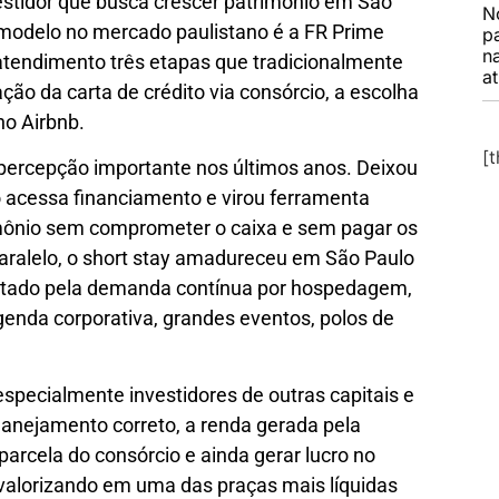
vestidor que busca crescer patrimônio em São
N
modelo no mercado paulistano é a FR Prime
p
n
atendimento três etapas que tradicionalmente
a
ão da carta de crédito via consórcio, a escolha
no Airbnb.
[
ercepção importante nos últimos anos. Deixou
o acessa financiamento e virou ferramenta
imônio sem comprometer o caixa e sem pagar os
 paralelo, o short stay amadureceu em São Paulo
ntado pela demanda contínua por hospedagem,
genda corporativa, grandes eventos, polos de
especialmente investidores de outras capitais e
planejamento correto, a renda gerada pela
parcela do consórcio e ainda gerar lucro no
alorizando em uma das praças mais líquidas