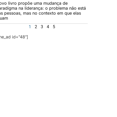
ovo livro propõe uma mudança de
aradigma na liderança: o problema não está
as pessoas, mas no contexto em que elas
tuam
1
2
3
4
5
the_ad id="48"]