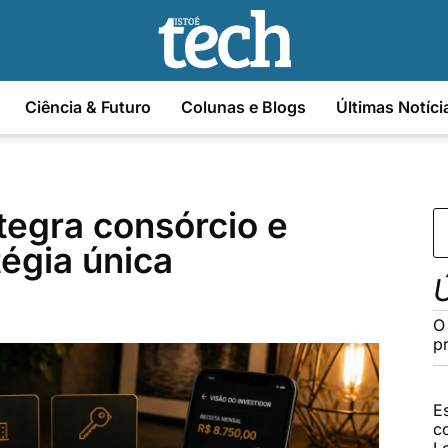
Ciência & Futuro
Colunas e Blogs
Últimas Notíci
tegra consórcio e
tégia única
Ú
O
p
E
c
L