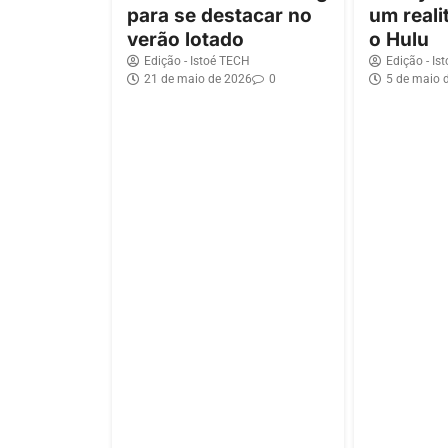
para se destacar no
um reali
verão lotado
o Hulu
Edição - Istoé TECH
Edição - Is
21 de maio de 2026
0
5 de maio 