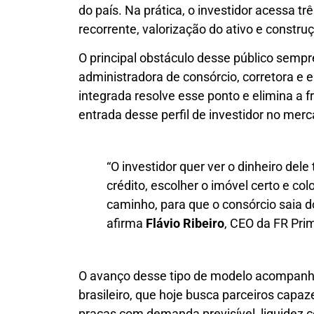
do país. Na prática, o investidor acessa 
recorrente, valorização do ativo e constr
O principal obstáculo desse público sempre 
administradora de consórcio, corretora e
integrada resolve esse ponto e elimina a f
entrada desse perfil de investidor no merc
“O investidor quer ver o dinheiro dele
crédito, escolher o imóvel certo e co
caminho, para que o consórcio saia do
afirma
Flávio Ribeiro
, CEO da FR Pri
O avanço desse tipo de modelo acompanha
brasileiro, que hoje busca parceiros capaz
praças com demanda previsível, liquidez c