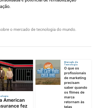
ração.
s sobre o mercado de tecnologia do mundo.
Mercado de
Tecnologia
O que os
profissionais
de marketing
precisam
saber quando
os filmes de
nologia
marca
 a American
retornam às
nsurance fez
telas