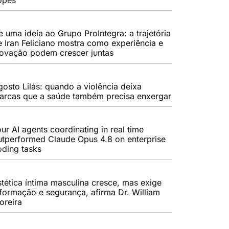
e uma ideia ao Grupo ProIntegra: a trajetória
e Iran Feliciano mostra como experiência e
novação podem crescer juntas
gosto Lilás: quando a violência deixa
arcas que a saúde também precisa enxergar
ur AI agents coordinating in real time
utperformed Claude Opus 4.8 on enterprise
oding tasks
stética íntima masculina cresce, mas exige
nformação e segurança, afirma Dr. William
oreira