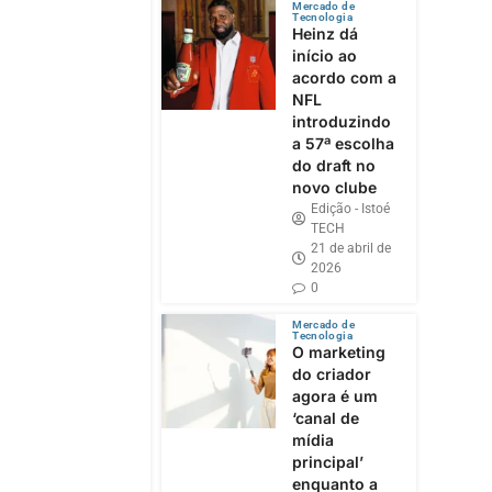
Mercado de
Tecnologia
Heinz dá
início ao
acordo com a
NFL
introduzindo
a 57ª escolha
do draft no
novo clube
Edição - Istoé
TECH
21 de abril de
2026
0
Mercado de
Tecnologia
O marketing
do criador
agora é um
‘canal de
mídia
principal’
enquanto a