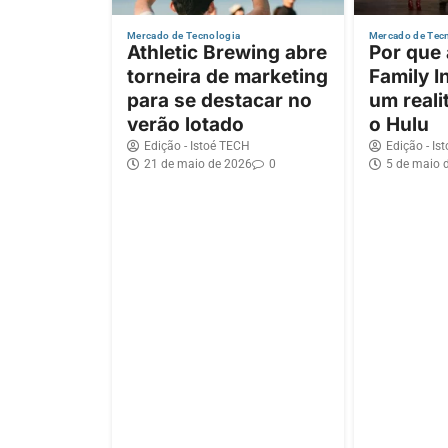
Mercado de Tecnologia
Mercado de Tec
Athletic Brewing abre
Por que
torneira de marketing
Family I
para se destacar no
um reali
verão lotado
o Hulu
Edição - Istoé TECH
Edição - Is
21 de maio de 2026
0
5 de maio 