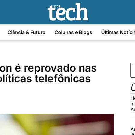
Ciência & Futuro
Colunas e Blogs
Últimas Notíci
on é reprovado nas
líticas telefônicas
Ú
H
m
A
A
li