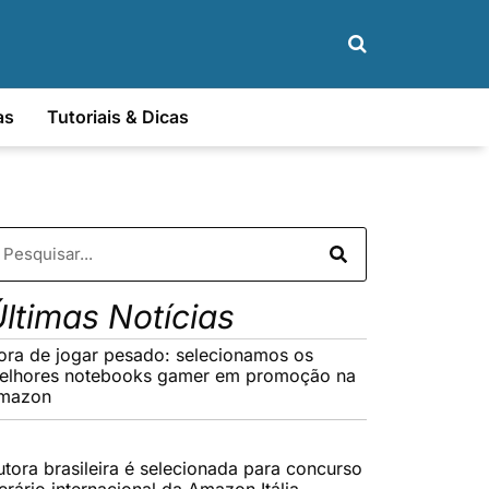
as
Tutoriais & Dicas
ltimas Notícias
ora de jogar pesado: selecionamos os
elhores notebooks gamer em promoção na
mazon
utora brasileira é selecionada para concurso
terário internacional da Amazon Itália