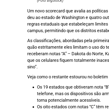
(Foto BigStock)
Um novo scorecard que avalia as políticas 
deu ao estado de Washington e quatro ou
regras estaduais que estabeleçam limites 
campus, permitindo que os distritos estab
As classificações, abordadas pela primeir
quão estritamente eles limitam o uso do t
receberam notas “A” – Dakota do Norte, Ka
que os celulares fiquem totalmente inacess
sino”.
Veja como o restante estourou no boletim
Os 19 estados que obtiveram nota “B”
telefone, mas os dispositivos são a
torna potencialmente acessíveis.
Os oito estados com notas “C” têm r