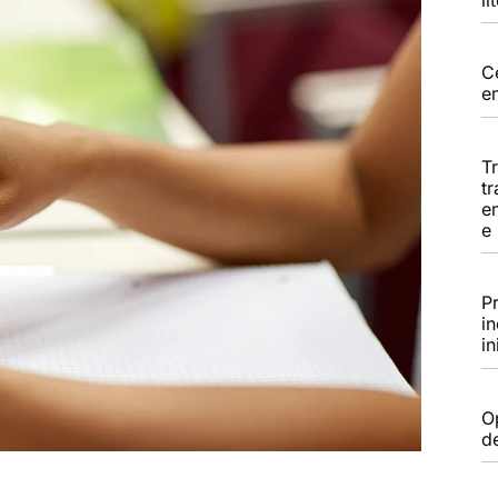
C
e
T
tr
e
e
P
i
in
Op
d