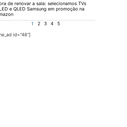
ora de renovar a sala: selecionamos TVs
LED e QLED Samsung em promoção na
mazon
1
2
3
4
5
the_ad id="48"]