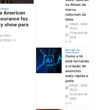
os filmes de
nologia
marca
 a American
retornam às
nsurance fez
telas
ty show para
Edição - Istoé
TECH
23 de abril de
toé TECH
2026
de 2026
0
0
Mercado de
Tecnologia
Como a IA
está tornando
a criação de
anúncios
mais rápida e
justa
Edição - Istoé
TECH
22 de abril de
2026
0