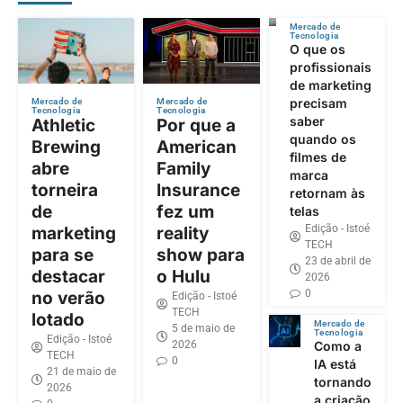
Mercado de
Tecnologia
O que os
profissionais
de marketing
precisam
Mercado de
Mercado de
Tecnologia
Tecnologia
saber
Athletic
Por que a
quando os
Brewing
American
filmes de
abre
Family
marca
torneira
Insurance
retornam às
de
fez um
telas
Edição - Istoé
marketing
reality
TECH
para se
show para
23 de abril de
destacar
o Hulu
2026
0
no verão
Edição - Istoé
TECH
lotado
Mercado de
5 de maio de
Tecnologia
Edição - Istoé
2026
Como a
TECH
0
IA está
21 de maio de
tornando
2026
a criação