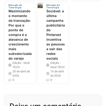
Mercado de
Mercado de
Tecnologia
Tecnologia
Maximizando
Sociável: a
o momento
última
da transação:
campanha
Por que o
publicitária
ponto de
do
compra é a
Pinterest
alavanca de
incentiva
crescimento
as pessoas
mais
a sair das
subvalorizada
redes
do varejo
sociais
Edição - Istoé
Edição -
TECH
Istoé TECH
20 de abril de
16 de abril
2026
de 2026
0
0