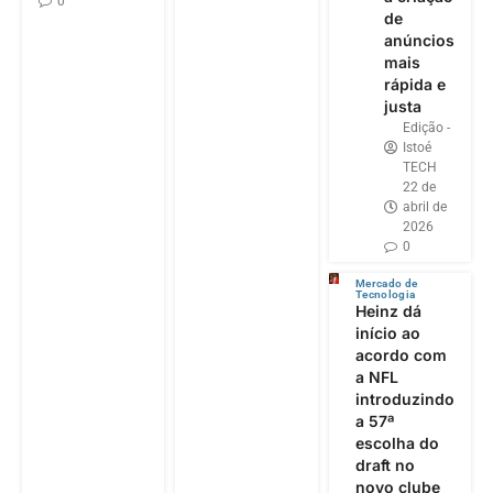
0
de
anúncios
mais
rápida e
justa
Edição -
Istoé
TECH
22 de
abril de
2026
0
Mercado de
Tecnologia
Heinz dá
início ao
acordo com
a NFL
introduzindo
a 57ª
escolha do
draft no
novo clube