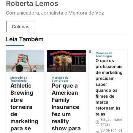
Roberta Lemos
Comunicadora, Jornalista e Mentora de Voz
Colunas
Leia Também
Mercado de
Tecnologia
O que os
profissionais
de marketing
precisam
Mercado de
Mercado de
Tecnologia
Tecnologia
saber
Athletic
Por que a
quando os
Brewing
American
filmes de
abre
Family
marca
torneira
Insurance
retornam às
de
fez um
telas
Edição - Istoé
marketing
reality
TECH
para se
show para
23 de abril de