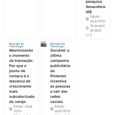
pesquisa
desacelera:
IAB
Edição -
Istoé TECH
20 de abril
de 2026
0
Mercado de
Mercado de
Tecnologia
Tecnologia
Maximizando
Sociável: a
o momento
última
da transação:
campanha
Por que o
publicitária
ponto de
do
compra é a
Pinterest
alavanca de
incentiva
crescimento
as pessoas
mais
a sair das
subvalorizada
redes
do varejo
sociais
Edição - Istoé
Edição -
TECH
Istoé TECH