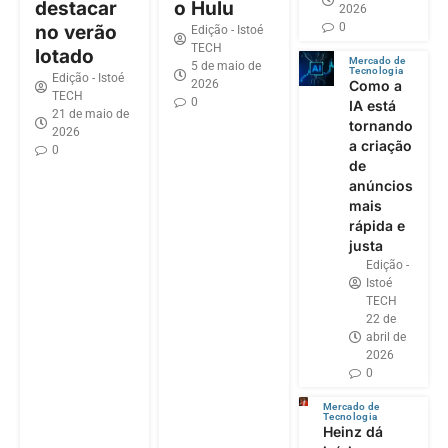
destacar
o Hulu
2026
0
no verão
Edição - Istoé
TECH
lotado
Mercado de
5 de maio de
Tecnologia
Edição - Istoé
2026
Como a
TECH
0
IA está
21 de maio de
tornando
2026
a criação
0
de
anúncios
mais
rápida e
justa
Edição -
Istoé
TECH
22 de
abril de
2026
0
Mercado de
Tecnologia
Heinz dá