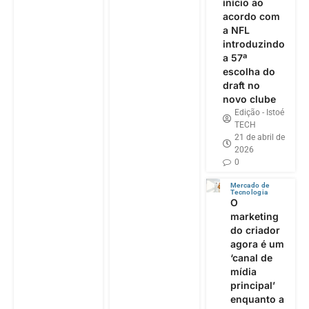
início ao
acordo com
a NFL
introduzindo
a 57ª
escolha do
draft no
novo clube
Edição - Istoé
TECH
21 de abril de
2026
0
Mercado de
Tecnologia
O
marketing
do criador
agora é um
‘canal de
mídia
principal’
enquanto a