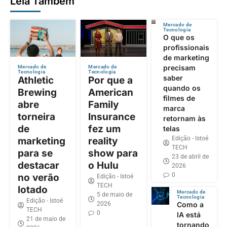
Leia Também
Mercado de
Tecnologia
O que os
profissionais
de marketing
precisam
Mercado de
Mercado de
Tecnologia
Tecnologia
saber
Athletic
Por que a
quando os
Brewing
American
filmes de
abre
Family
marca
torneira
Insurance
retornam às
de
fez um
telas
Edição - Istoé
marketing
reality
TECH
para se
show para
23 de abril de
destacar
o Hulu
2026
0
no verão
Edição - Istoé
TECH
lotado
Mercado de
5 de maio de
Tecnologia
Edição - Istoé
2026
Como a
TECH
0
IA está
21 de maio de
tornando