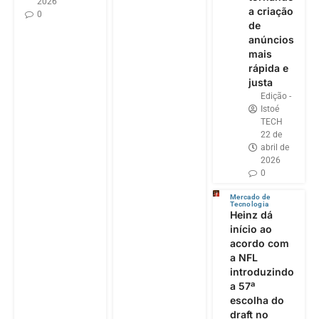
2026
a criação
0
de
anúncios
mais
rápida e
justa
Edição -
Istoé
TECH
22 de
abril de
2026
0
Mercado de
Tecnologia
Heinz dá
início ao
acordo com
a NFL
introduzindo
a 57ª
escolha do
draft no