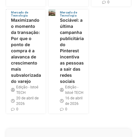
0
Mercado de
Mercado de
Tecnologia
Tecnologia
Maximizando
Sociável: a
o momento
última
da transação:
campanha
Por que o
publicitária
ponto de
do
compra é a
Pinterest
alavanca de
incentiva
crescimento
as pessoas
mais
a sair das
subvalorizada
redes
do varejo
sociais
Edição - Istoé
Edição -
TECH
Istoé TECH
20 de abril de
16 de abril
2026
de 2026
0
0