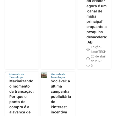
do criador
agora é um
‘canal de
mídia
principal’
enquanto a
pesquisa
desacelera:
IAB
Edição -
Istoé TECH
20 de abril
de 2026
0
Mercado de
Mercado de
Tecnologia
Tecnologia
Maximizando
Sociável: a
o momento
última
da transação:
campanha
Por que o
publicitária
ponto de
do
compra é a
Pinterest
alavanca de
incentiva