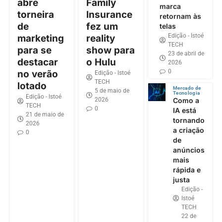
abre
Family
marca
torneira
Insurance
retornam às
de
fez um
telas
Edição - Istoé
marketing
reality
TECH
para se
show para
23 de abril de
destacar
o Hulu
2026
0
no verão
Edição - Istoé
TECH
lotado
Mercado de
5 de maio de
Tecnologia
Edição - Istoé
2026
Como a
TECH
0
IA está
21 de maio de
tornando
2026
a criação
0
de
anúncios
mais
rápida e
justa
Edição -
Istoé
TECH
22 de