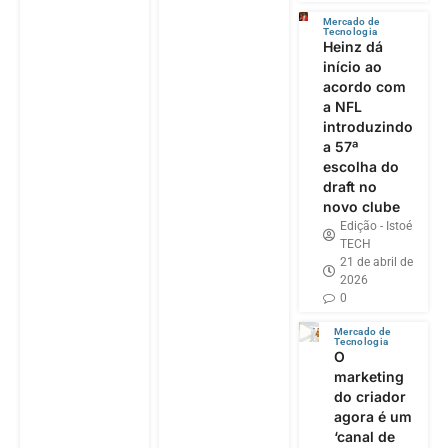
Mercado de
Tecnologia
Heinz dá
início ao
acordo com
a NFL
introduzindo
a 57ª
escolha do
draft no
novo clube
Edição - Istoé
TECH
21 de abril de
2026
0
Mercado de
Tecnologia
O
marketing
do criador
agora é um
‘canal de