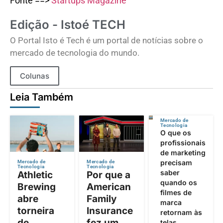
Fonte ==>
Startups Magazine
Edição - Istoé TECH
O Portal Isto é Tech é um portal de notícias sobre o
mercado de tecnologia do mundo.
Colunas
Leia Também
Mercado de
Tecnologia
O que os
profissionais
de marketing
precisam
Mercado de
Mercado de
Tecnologia
Tecnologia
saber
Athletic
Por que a
quando os
Brewing
American
filmes de
abre
Family
marca
torneira
Insurance
retornam às
de
fez um
telas