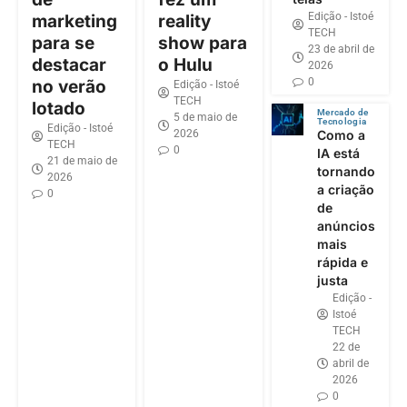
Edição - Istoé
marketing
reality
TECH
para se
show para
23 de abril de
destacar
o Hulu
2026
0
no verão
Edição - Istoé
TECH
lotado
Mercado de
5 de maio de
Tecnologia
Edição - Istoé
2026
Como a
TECH
0
IA está
21 de maio de
tornando
2026
a criação
0
de
anúncios
mais
rápida e
justa
Edição -
Istoé
TECH
22 de
abril de
2026
0