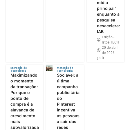
mídia
principal’
enquanto a
pesquisa
desacelera:
IAB
Edição -
Istoé TECH
20 de abril
de 2026
0
Mercado de
Mercado de
Tecnologia
Tecnologia
Maximizando
Sociável: a
o momento
última
da transação:
campanha
Por que o
publicitária
ponto de
do
compra é a
Pinterest
alavanca de
incentiva
crescimento
as pessoas
mais
a sair das
subvalorizada
redes