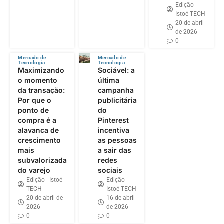
Edição -
Istoé TECH
20 de abril
de 2026
0
Mercado de
Mercado de
Tecnologia
Tecnologia
Maximizando
Sociável: a
o momento
última
da transação:
campanha
Por que o
publicitária
ponto de
do
compra é a
Pinterest
alavanca de
incentiva
crescimento
as pessoas
mais
a sair das
subvalorizada
redes
do varejo
sociais
Edição - Istoé
Edição -
TECH
Istoé TECH
20 de abril de
16 de abril
2026
de 2026
0
0