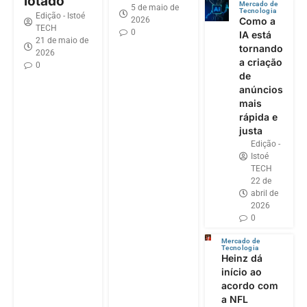
lotado
Mercado de
5 de maio de
Tecnologia
Edição - Istoé
2026
Como a
TECH
0
IA está
21 de maio de
tornando
2026
a criação
0
de
anúncios
mais
rápida e
justa
Edição -
Istoé
TECH
22 de
abril de
2026
0
Mercado de
Tecnologia
Heinz dá
início ao
acordo com
a NFL