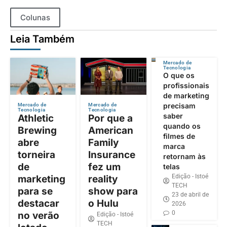
Colunas
Leia Também
Mercado de
Tecnologia
O que os
profissionais
de marketing
precisam
Mercado de
Mercado de
Tecnologia
Tecnologia
saber
Athletic
Por que a
quando os
Brewing
American
filmes de
abre
Family
marca
torneira
Insurance
retornam às
de
fez um
telas
Edição - Istoé
marketing
reality
TECH
para se
show para
23 de abril de
destacar
o Hulu
2026
0
no verão
Edição - Istoé
TECH