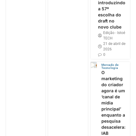
introduzindo
a 57ª
escolha do
draft no
novo clube
Edição - Istoé
TECH
21 de abril de
2026
0
Mercado de
Tecnologia
O
marketing
do criador
agora é um
‘canal de
mídia
principal’
enquanto a
pesquisa
desacelera:
IAB