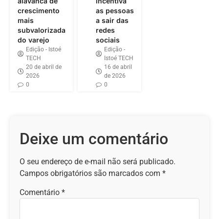
alavanca de
incentiva
crescimento
as pessoas
mais
a sair das
subvalorizada
redes
do varejo
sociais
Edição - Istoé
Edição -
TECH
Istoé TECH
20 de abril de
16 de abril
2026
de 2026
0
0
Deixe um comentário
O seu endereço de e-mail não será publicado.
Campos obrigatórios são marcados com
*
Comentário
*