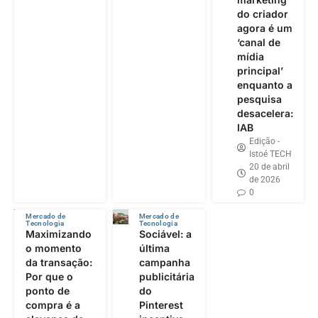
do criador
agora é um
‘canal de
mídia
principal’
enquanto a
pesquisa
desacelera:
IAB
Edição -
Istoé TECH
20 de abril
de 2026
0
Mercado de
Mercado de
Tecnologia
Tecnologia
Maximizando
Sociável: a
o momento
última
da transação:
campanha
Por que o
publicitária
ponto de
do
compra é a
Pinterest