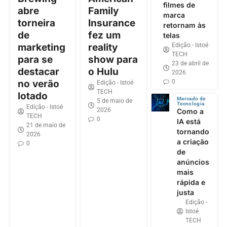
filmes de
abre
Family
marca
torneira
Insurance
retornam às
de
fez um
telas
Edição - Istoé
marketing
reality
TECH
para se
show para
23 de abril de
destacar
o Hulu
2026
0
no verão
Edição - Istoé
TECH
lotado
Mercado de
5 de maio de
Tecnologia
Edição - Istoé
2026
Como a
TECH
0
IA está
21 de maio de
tornando
2026
a criação
0
de
anúncios
mais
rápida e
justa
Edição -
Istoé
TECH