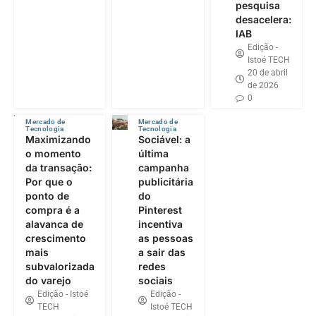
pesquisa
desacelera:
IAB
Edição -
Istoé TECH
20 de abril
de 2026
0
Mercado de
Mercado de
Tecnologia
Tecnologia
Maximizando
Sociável: a
o momento
última
da transação:
campanha
Por que o
publicitária
ponto de
do
compra é a
Pinterest
alavanca de
incentiva
crescimento
as pessoas
mais
a sair das
subvalorizada
redes
do varejo
sociais
Edição - Istoé
Edição -
TECH
Istoé TECH