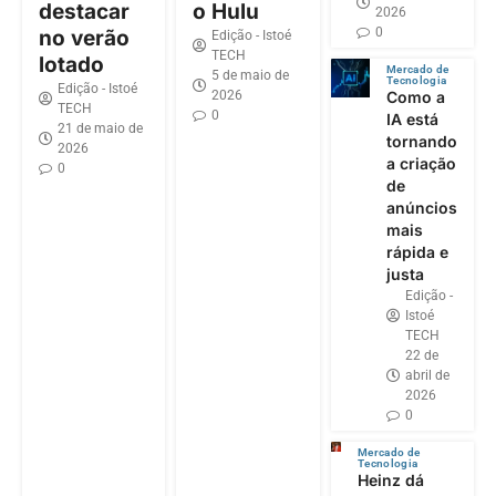
destacar
o Hulu
2026
0
no verão
Edição - Istoé
TECH
lotado
Mercado de
5 de maio de
Tecnologia
Edição - Istoé
2026
Como a
TECH
0
IA está
21 de maio de
tornando
2026
a criação
0
de
anúncios
mais
rápida e
justa
Edição -
Istoé
TECH
22 de
abril de
2026
0
Mercado de
Tecnologia
Heinz dá