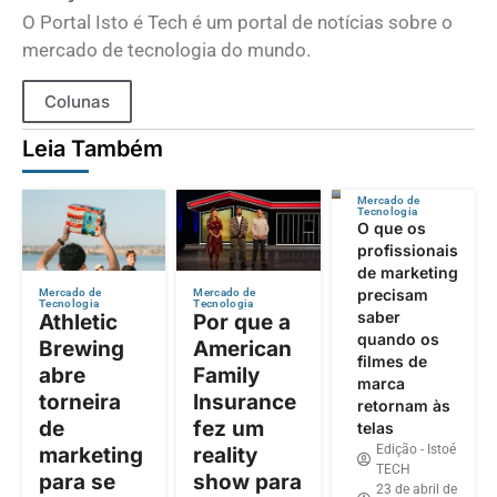
O Portal Isto é Tech é um portal de notícias sobre o
mercado de tecnologia do mundo.
Colunas
Leia Também
Mercado de
Tecnologia
O que os
profissionais
de marketing
precisam
Mercado de
Mercado de
Tecnologia
Tecnologia
saber
Athletic
Por que a
quando os
Brewing
American
filmes de
abre
Family
marca
torneira
Insurance
retornam às
de
fez um
telas
Edição - Istoé
marketing
reality
TECH
para se
show para
23 de abril de