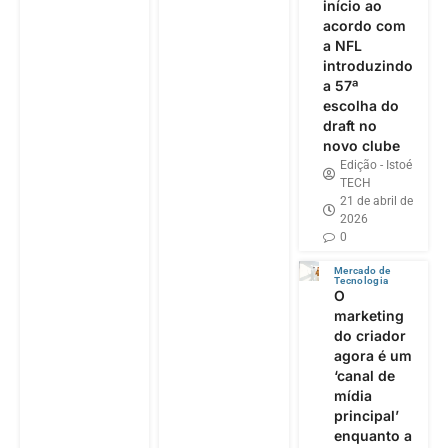
início ao
acordo com
a NFL
introduzindo
a 57ª
escolha do
draft no
novo clube
Edição - Istoé
TECH
21 de abril de
2026
0
Mercado de
Tecnologia
O
marketing
do criador
agora é um
‘canal de
mídia
principal’
enquanto a