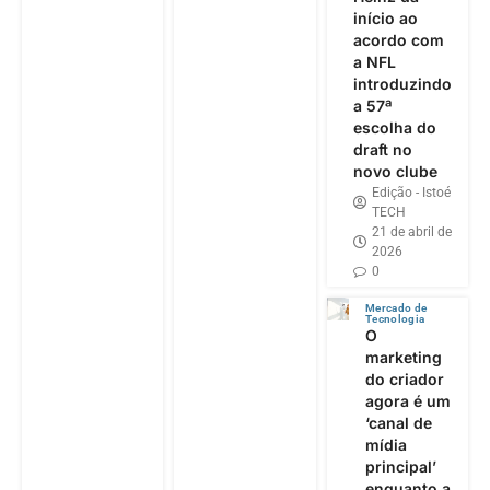
início ao
acordo com
a NFL
introduzindo
a 57ª
escolha do
draft no
novo clube
Edição - Istoé
TECH
21 de abril de
2026
0
Mercado de
Tecnologia
O
marketing
do criador
agora é um
‘canal de
mídia
principal’
enquanto a