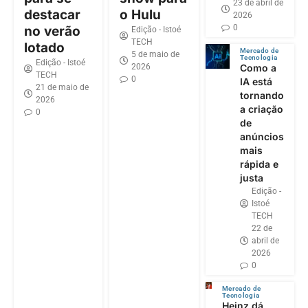
23 de abril de
destacar
o Hulu
2026
0
no verão
Edição - Istoé
TECH
lotado
Mercado de
5 de maio de
Tecnologia
Edição - Istoé
2026
Como a
TECH
0
IA está
21 de maio de
tornando
2026
a criação
0
de
anúncios
mais
rápida e
justa
Edição -
Istoé
TECH
22 de
abril de
2026
0
Mercado de
Tecnologia
Heinz dá