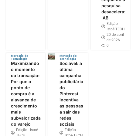
pesquisa
desacelera:
IAB
Edição -
Istoé TECH
20 de abril
de 2026
0
Mercado de
Mercado de
Tecnologia
Tecnologia
Maximizando
Sociável: a
o momento
última
da transação:
campanha
Por que o
publicitária
ponto de
do
compra é a
Pinterest
alavanca de
incentiva
crescimento
as pessoas
mais
a sair das
subvalorizada
redes
do varejo
sociais
Edição - Istoé
Edição -
TECH
Istoé TECH