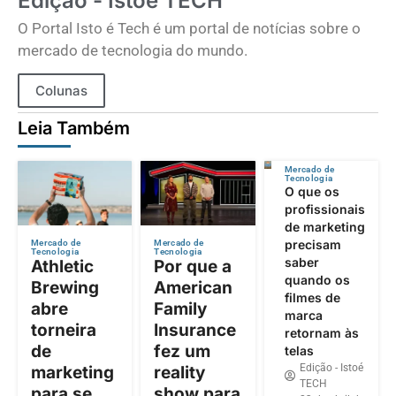
Edição - Istoé TECH
O Portal Isto é Tech é um portal de notícias sobre o
mercado de tecnologia do mundo.
Colunas
Leia Também
Mercado de
Tecnologia
O que os
profissionais
de marketing
precisam
Mercado de
Mercado de
Tecnologia
Tecnologia
saber
Athletic
Por que a
quando os
Brewing
American
filmes de
abre
Family
marca
torneira
Insurance
retornam às
de
fez um
telas
Edição - Istoé
marketing
reality
TECH
para se
show para