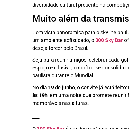
diversidade cultural presente na competiç
Muito além da transmis
Com vista panorâmica para o skyline paulis
um ambiente sofisticado, o
300 Sky Bar
of
deseja torcer pelo Brasil.
Seja para reunir amigos, celebrar cada g
espaço exclusivo, o rooftop se consolida c
paulista durante o Mundial.
No dia
19 de junho
, o convite já está feito:
às 19h
, em uma noite que promete reunir 
memoráveis nas alturas.
__
O
300 Sky Bar
é um dos
rooftops
mais excl