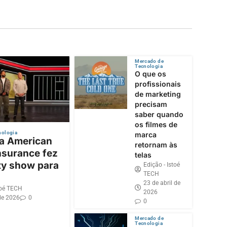
Mercado de
Tecnologia
O que os
profissionais
de marketing
precisam
saber quando
os filmes de
nologia
marca
 a American
retornam às
nsurance fez
telas
ty show para
Edição - Istoé
TECH
23 de abril de
toé TECH
2026
de 2026
0
0
Mercado de
Tecnologia