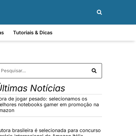
as
Tutoriais & Dicas
ltimas Notícias
ora de jogar pesado: selecionamos os
elhores notebooks gamer em promoção na
mazon
utora brasileira é selecionada para concurso
terário internacional da Amazon Itália