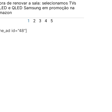
ora de renovar a sala: selecionamos TVs
LED e QLED Samsung em promoção na
mazon
1
2
3
4
5
the_ad id="48"]