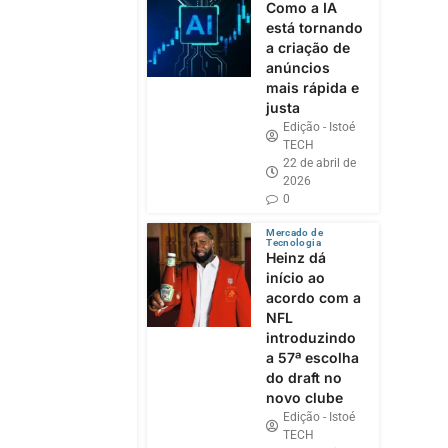
Como a IA
está tornando
a criação de
anúncios
mais rápida e
justa
Edição - Istoé
TECH
22 de abril de
2026
0
Mercado de
Tecnologia
Heinz dá
início ao
acordo com a
NFL
introduzindo
a 57ª escolha
do draft no
novo clube
Edição - Istoé
TECH