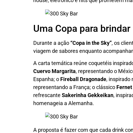
house, eletrônico e hits que prometem man
Uma Copa para brindar
Durante a ação
“Copa in the Sky”
, os cli
viagem de sabores enquanto acompanham 
A carta temática reúne coquetéis inspira
Cuervo Margarita
, representando o Méxic
Espanha; o
Fireball Dragonade
, inspirado
representando a França; o clássico
Fernet
refrescante
Sakerinha Gekkeikan
, inspir
homenageia a Alemanha.
A proposta é fazer com que cada drink co