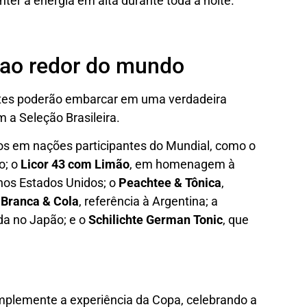
ter a energia em alta durante toda a noite.
 ao redor do mundo
entes poderão embarcar em uma verdadeira
a Seleção Brasileira.
dos em nações participantes do Mundial, como o
o; o
Licor 43 com Limão
, em homenagem à
 nos Estados Unidos; o
Peachtee & Tônica
,
 Branca & Cola
, referência à Argentina; a
ada no Japão; e o
Schilichte German Tonic
, que
mplemente a experiência da Copa, celebrando a