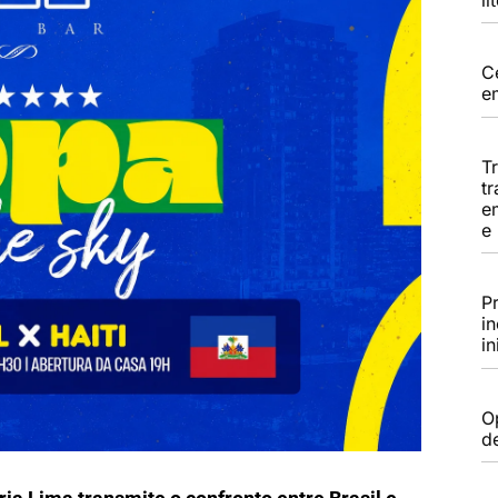
C
e
T
tr
e
e
P
i
in
Op
d