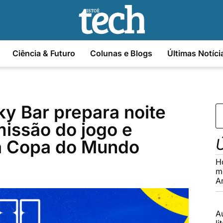
Ciência & Futuro
Colunas e Blogs
Últimas Notíci
Sky Bar prepara noite
missão do jogo e
Ú
na Copa do Mundo
H
m
A
A
li