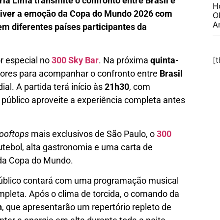
ria Lima transmite o confronto entre Brasil e
H
a viver a emoção da Copa do Mundo 2026 com
O
A
em diferentes países participantes da
[
 especial no
300 Sky Bar
. Na próxima
quinta-
edores para acompanhar o confronto entre
Brasil
al. A partida terá início às
21h30
, com
o público aproveite a experiência completa antes
rooftops
mais exclusivos de São Paulo, o
300
tebol, alta gastronomia e uma carta de
 da Copa do Mundo.
público contará com uma programação musical
ompleta. Após o clima de torcida, o comando da
h
, que apresentarão um repertório repleto de