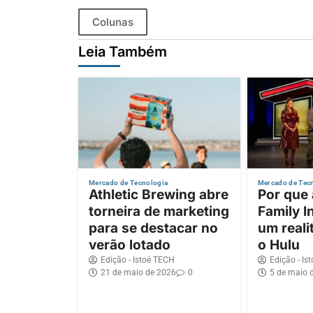
Colunas
Leia Também
Mercado de Tecnologia
Mercado de Tec
Athletic Brewing abre
Por que
torneira de marketing
Family I
para se destacar no
um reali
verão lotado
o Hulu
Edição - Istoé TECH
Edição - Is
21 de maio de 2026
0
5 de maio 