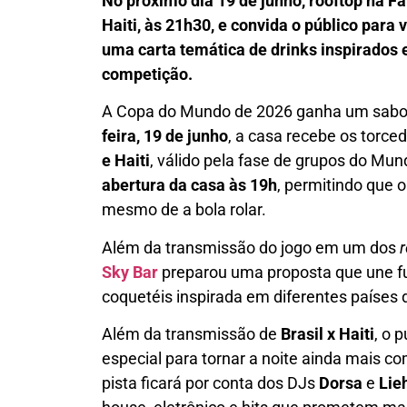
No próximo dia 19 de junho, rooftop na Fa
Haiti, às 21h30, e convida o público par
uma carta temática de drinks inspirados 
competição.
A Copa do Mundo de 2026 ganha um sabor
feira, 19 de junho
, a casa recebe os torc
e Haiti
, válido pela fase de grupos do Mundi
abertura da casa às 19h
, permitindo que 
mesmo de a bola rolar.
Além da transmissão do jogo em um dos
Sky Bar
preparou uma proposta que une fu
coquetéis inspirada em diferentes países
Além da transmissão de
Brasil x Haiti
, o 
especial para tornar a noite ainda mais c
pista ficará por conta dos DJs
Dorsa
e
Lie