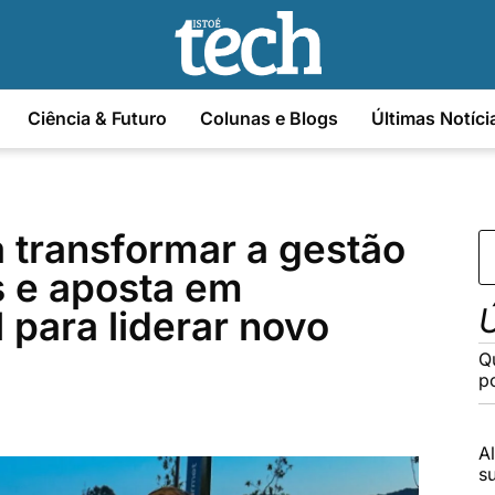
Ciência & Futuro
Colunas e Blogs
Últimas Notíci
a transformar a gestão
as e aposta em
Ú
al para liderar novo
Q
po
A
s