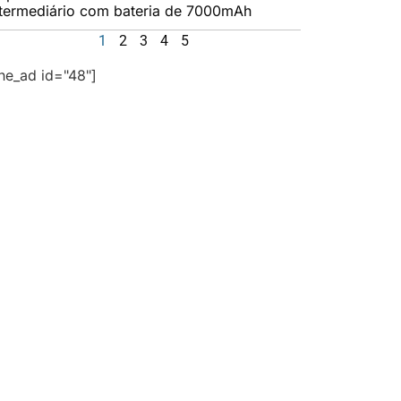
ntermediário com bateria de 7000mAh
1
2
3
4
5
the_ad id="48"]