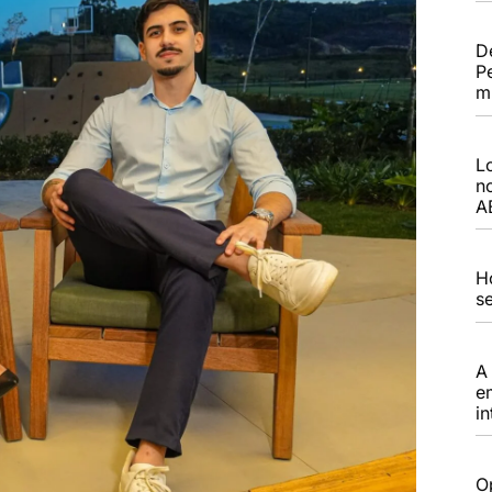
D
Pe
m
L
n
A
H
s
A
e
in
O