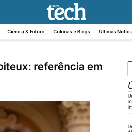
Ciência & Futuro
Colunas e Blogs
Últimas Notíci
iteux: referência em
Ú
U
m
in
D
Ai