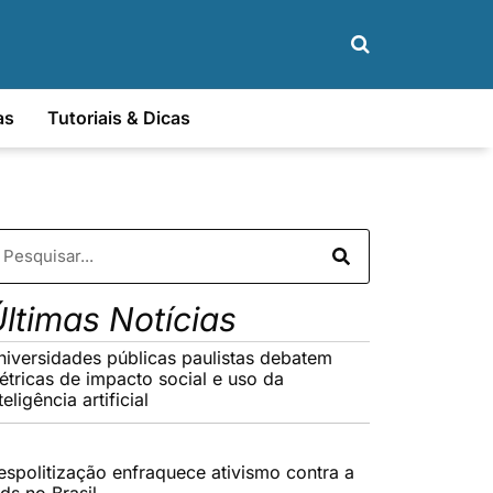
as
Tutoriais & Dicas
ltimas Notícias
niversidades públicas paulistas debatem
étricas de impacto social e uso da
teligência artificial
espolitização enfraquece ativismo contra a
ds no Brasil