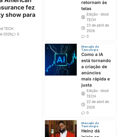
 a American
retornam às
nsurance fez
telas
ty show para
Edição - Istoé
TECH
23 de abril de
toé TECH
2026
de 2026
0
0
Mercado de
Tecnologia
Como a IA
está tornando
a criação de
anúncios
mais rápida e
justa
Edição - Istoé
TECH
22 de abril de
2026
0
Mercado de
Tecnologia
Heinz dá
início ao