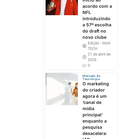
acordo com a
NFL
introduzindo
a 57ª escolha
do draft no
novo clube
Edição - Istoé
TECH
21 de abril de
2026
0
Mercado de
Tecnologia
O marketing
do criador
agora é um
‘canal de
mídia
principal’
enquanto a
pesquisa
desacelera: