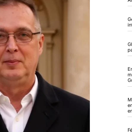
G
i
G
pa
E
m
G
M
e
e
F