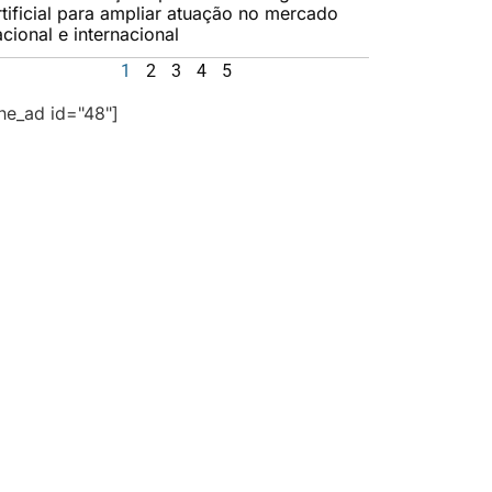
rtificial para ampliar atuação no mercado
cional e internacional
1
2
3
4
5
the_ad id="48"]