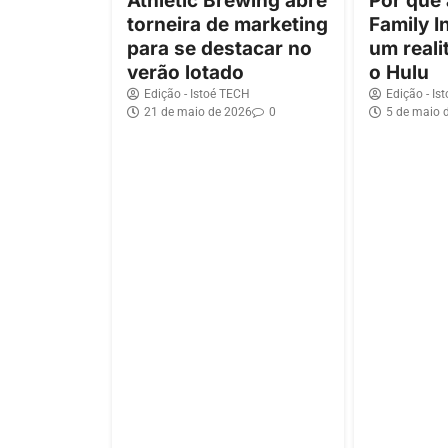
Athletic Brewing abre
Por que
torneira de marketing
Family I
para se destacar no
um reali
verão lotado
o Hulu
Edição - Istoé TECH
Edição - Is
21 de maio de 2026
0
5 de maio 