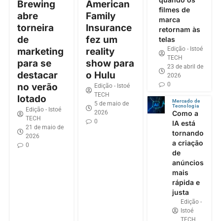
Brewing
American
filmes de
abre
Family
marca
torneira
Insurance
retornam às
de
fez um
telas
Edição - Istoé
marketing
reality
TECH
para se
show para
23 de abril de
destacar
o Hulu
2026
0
no verão
Edição - Istoé
TECH
lotado
Mercado de
5 de maio de
Tecnologia
Edição - Istoé
2026
Como a
TECH
0
IA está
21 de maio de
tornando
2026
a criação
0
de
anúncios
mais
rápida e
justa
Edição -
Istoé
TECH