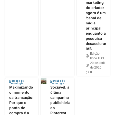
marketing
do criador
agora é um
‘canal de
mídia
principal’
enquanto a
pesquisa
desacelera:
IAB
Edição -
Istoé TECH
20 de abril
de 2026
0
Mercado de
Mercado de
Tecnologia
Tecnologia
Maximizando
Sociável: a
o momento
última
da transação:
campanha
Por que o
publicitária
ponto de
do
compra é a
Pinterest