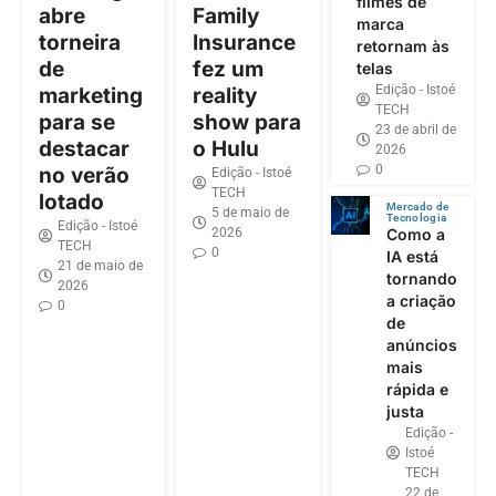
filmes de
abre
Family
marca
torneira
Insurance
retornam às
de
fez um
telas
Edição - Istoé
marketing
reality
TECH
para se
show para
23 de abril de
destacar
o Hulu
2026
0
no verão
Edição - Istoé
TECH
lotado
Mercado de
5 de maio de
Tecnologia
Edição - Istoé
2026
Como a
TECH
0
IA está
21 de maio de
tornando
2026
a criação
0
de
anúncios
mais
rápida e
justa
Edição -
Istoé
TECH
22 de