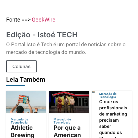
Fonte ==>
GeekWire
Edição - Istoé TECH
O Portal Isto é Tech é um portal de notícias sobre o
mercado de tecnologia do mundo.
Colunas
Leia Também
Mercado de
Tecnologia
O que os
profissionais
de marketing
precisam
Mercado de
Mercado de
Tecnologia
Tecnologia
saber
Athletic
Por que a
quando os
Brewing
American