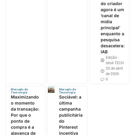
do criador
agora é um
‘canal de
mídia
principal’
enquanto a
pesquisa
desacelera:
IAB
Edição -
Istoé TECH
20 de abril
de 2026
0
Mercado de
Mercado de
Tecnologia
Tecnologia
Maximizando
Sociável: a
o momento
última
da transação:
campanha
Por que o
publicitária
ponto de
do
compra é a
Pinterest
alavanca de
incentiva