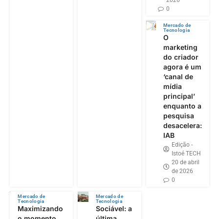
2026
0
Mercado de
Tecnologia
O
marketing
do criador
agora é um
‘canal de
mídia
principal’
enquanto a
pesquisa
desacelera:
IAB
Edição -
Istoé TECH
20 de abril
de 2026
0
Mercado de
Mercado de
Tecnologia
Tecnologia
Maximizando
Sociável: a
o momento
última