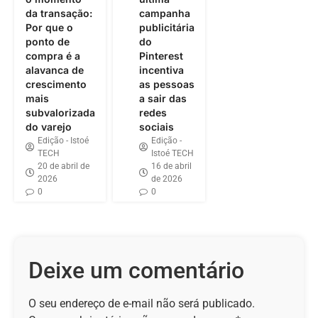
da transação:
campanha
Por que o
publicitária
ponto de
do
compra é a
Pinterest
alavanca de
incentiva
crescimento
as pessoas
mais
a sair das
subvalorizada
redes
do varejo
sociais
Edição - Istoé
Edição -
TECH
Istoé TECH
20 de abril de
16 de abril
2026
de 2026
0
0
Deixe um comentário
O seu endereço de e-mail não será publicado.