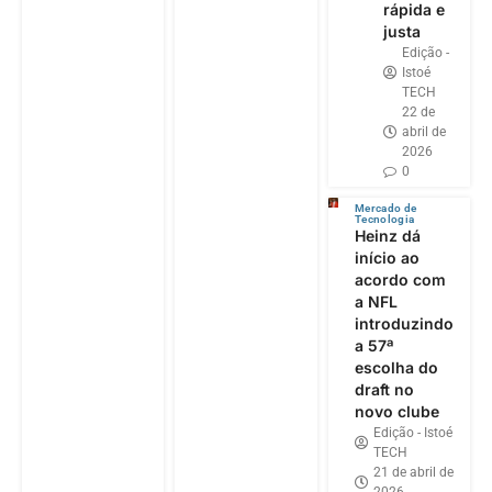
rápida e
justa
Edição -
Istoé
TECH
22 de
abril de
2026
0
Mercado de
Tecnologia
Heinz dá
início ao
acordo com
a NFL
introduzindo
a 57ª
escolha do
draft no
novo clube
Edição - Istoé
TECH
21 de abril de