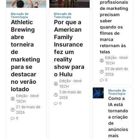
profissionais
de marketing
precisam
Mercado de
Mercado de
Tecnologia
Tecnologia
saber
Athletic
Por que a
quando os
Brewing
American
filmes de
abre
Family
marca
torneira
Insurance
retornam às
de
fez um
telas
Edição - Istoé
marketing
reality
TECH
para se
show para
23 de abril de
destacar
o Hulu
2026
0
no verão
Edição - Istoé
TECH
lotado
Mercado de
5 de maio de
Tecnologia
Edição - Istoé
2026
Como a
TECH
0
IA está
21 de maio de
tornando
2026
a criação
0
de
anúncios
mais