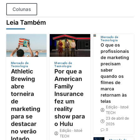
Colunas
Leia Também
Mercado de
Tecnologia
O que os
profissionais
de marketing
precisam
Mercado de
Mercado de
Tecnologia
Tecnologia
saber
Athletic
Por que a
quando os
Brewing
American
filmes de
abre
Family
marca
torneira
Insurance
retornam às
de
fez um
telas
Edição - Istoé
marketing
reality
TECH
para se
show para
23 de abril de
destacar
o Hulu
2026
0
no verão
Edição - Istoé
TECH
lotado