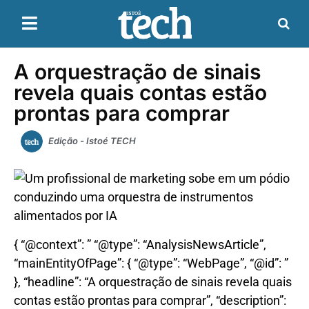
A orquestração de sinais
revela quais contas estão
prontas para comprar
Edição - Istoé TECH
{ “@context”: ” “@type”: “AnalysisNewsArticle”,
“mainEntityOfPage”: { “@type”: “WebPage”, “@id”: ”
}, “headline”: “A orquestração de sinais revela quais
contas estão prontas para comprar”, “description”: