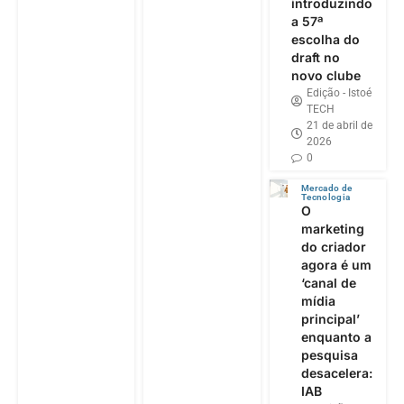
introduzindo
a 57ª
escolha do
draft no
novo clube
Edição - Istoé
TECH
21 de abril de
2026
0
Mercado de
Tecnologia
O
marketing
do criador
agora é um
‘canal de
mídia
principal’
enquanto a
pesquisa
desacelera:
IAB