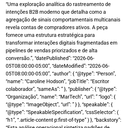
“Uma exploração analítica do rastreamento de
intenções B2B moderno que detalha como a
agregação de sinais comportamentais multicanais
revela contas de compradores ativos. A peça
fornece uma estrutura estratégica para
transformar interações digitais fragmentadas em
pipelines de vendas priorizados e de alta
conversão.”, “datePublished”: “2026-06-
05T08:00:00-05:00”, “dateModified”: “2026-06-
05T08:00:00-05:00”, “author”: { “@type”: “Person”,
“name”: “Caroline Hodson”, “jobTitle”: “Escritor
colaborador”, “sameAs”: ” }, “publisher”: { “@type”:
“Organização”, “name”: “MarTech”, “url”: ” “logo”: {
“@type”: “ImageObject”, “url”: ” } }, “speakable”: {
“@type”: “SpeakableSpecification”, “cssSelector”: (
“h1”, “.article-content p:first-of-type” ) }, “backstory”:
“Esta análise operacional sintetiza padrões de