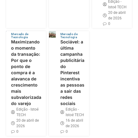
Edição -
Istoé TECH
20 de abril
de 2026
0
Mercado de
Mercado de
Tecnologia
Tecnologia
Maximizando
Sociável: a
o momento
última
da transação:
campanha
Por que o
publicitária
ponto de
do
compra é a
Pinterest
alavanca de
incentiva
crescimento
as pessoas
mais
a sair das
subvalorizada
redes
do varejo
sociais
Edição - Istoé
Edição -
TECH
Istoé TECH
20 de abril de
16 de abril
2026
de 2026
0
0