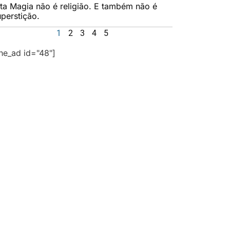
lta Magia não é religião. E também não é
uperstição.
1
2
3
4
5
the_ad id="48"]