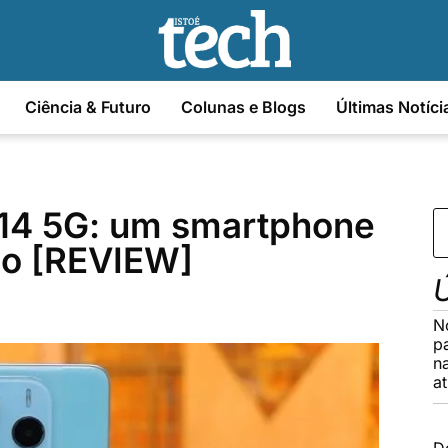
Ciência & Futuro
Colunas e Blogs
Últimas Notíci
 14 5G: um smartphone
do [REVIEW]
Ú
N
p
n
a
D