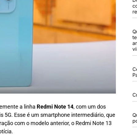
c
r
Q
t
a
v
C
P
C
temente a linha
Redmi Note 14
, com um dos
s 5G. Esse é um smartphone intermediário, que
Q
po
ação com o modelo anterior, o Redmi Note 13
tícia.