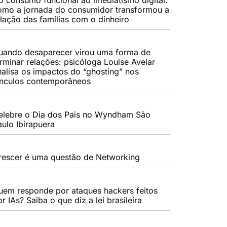
omo a jornada do consumidor transformou a
elação das famílias com o dinheiro
uando desaparecer virou uma forma de
erminar relações: psicóloga Louise Avelar
nalisa os impactos do “ghosting” nos
ínculos contemporâneos
elebre o Dia dos Pais no Wyndham São
aulo Ibirapuera
rescer é uma questão de Networking
uem responde por ataques hackers feitos
r IAs? Saiba o que diz a lei brasileira