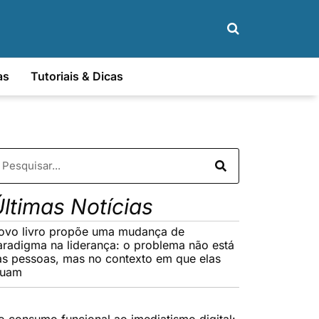
as
Tutoriais & Dicas
ltimas Notícias
ovo livro propõe uma mudança de
aradigma na liderança: o problema não está
as pessoas, mas no contexto em que elas
tuam
o consumo funcional ao imediatismo digital: