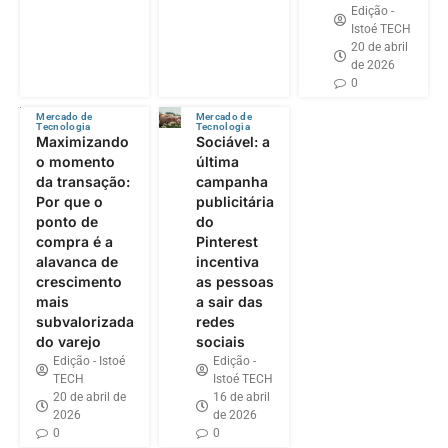
Edição -
Istoé TECH
20 de abril
de 2026
0
Mercado de
Mercado de
Tecnologia
Tecnologia
Maximizando
Sociável: a
o momento
última
da transação:
campanha
Por que o
publicitária
ponto de
do
compra é a
Pinterest
alavanca de
incentiva
crescimento
as pessoas
mais
a sair das
subvalorizada
redes
do varejo
sociais
Edição - Istoé
Edição -
TECH
Istoé TECH
20 de abril de
16 de abril
2026
de 2026
0
0