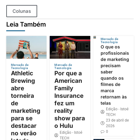
Colunas
Leia Também
Mercado de
Tecnologia
O que os
profissionais
de marketing
precisam
Mercado de
Mercado de
Tecnologia
Tecnologia
saber
Athletic
Por que a
quando os
Brewing
American
filmes de
abre
Family
marca
torneira
Insurance
retornam às
de
fez um
telas
Edição - Istoé
marketing
reality
TECH
para se
show para
23 de abril de
destacar
o Hulu
2026
0
no verão
Edição - Istoé
TECH