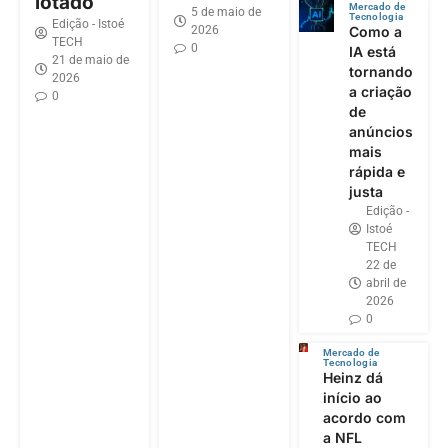
lotado
Mercado de
5 de maio de
Tecnologia
Edição - Istoé
2026
Como a
TECH
0
IA está
21 de maio de
tornando
2026
a criação
0
de
anúncios
mais
rápida e
justa
Edição -
Istoé
TECH
22 de
abril de
2026
0
Mercado de
Tecnologia
Heinz dá
início ao
acordo com
a NFL