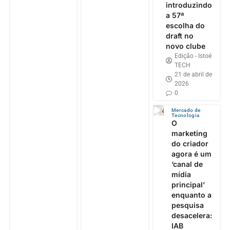
introduzindo
a 57ª
escolha do
draft no
novo clube
Edição - Istoé
TECH
21 de abril de
2026
0
Mercado de
Tecnologia
O
marketing
do criador
agora é um
‘canal de
mídia
principal’
enquanto a
pesquisa
desacelera:
IAB