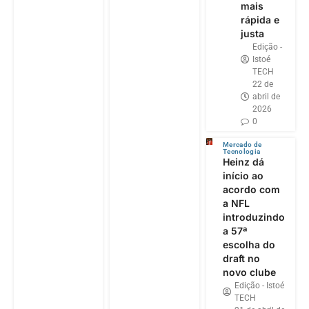
mais
rápida e
justa
Edição -
Istoé
TECH
22 de
abril de
2026
0
Mercado de
Tecnologia
Heinz dá
início ao
acordo com
a NFL
introduzindo
a 57ª
escolha do
draft no
novo clube
Edição - Istoé
TECH