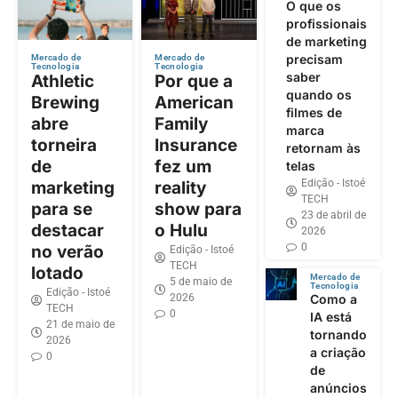
O que os
profissionais
de marketing
precisam
Mercado de
Mercado de
Tecnologia
Tecnologia
saber
Athletic
Por que a
quando os
Brewing
American
filmes de
abre
Family
marca
torneira
Insurance
retornam às
de
fez um
telas
Edição - Istoé
marketing
reality
TECH
para se
show para
23 de abril de
destacar
o Hulu
2026
0
no verão
Edição - Istoé
TECH
lotado
Mercado de
5 de maio de
Tecnologia
Edição - Istoé
2026
Como a
TECH
0
IA está
21 de maio de
tornando
2026
a criação
0
de
anúncios