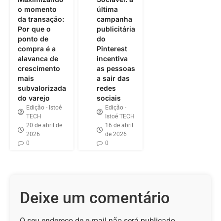
o momento
última
da transação:
campanha
Por que o
publicitária
ponto de
do
compra é a
Pinterest
alavanca de
incentiva
crescimento
as pessoas
mais
a sair das
subvalorizada
redes
do varejo
sociais
Edição - Istoé
Edição -
TECH
Istoé TECH
20 de abril de
16 de abril
2026
de 2026
0
0
Deixe um comentário
O seu endereço de e-mail não será publicado.