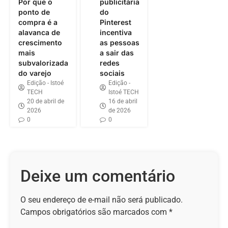
Por que o
publicitária
ponto de
do
compra é a
Pinterest
alavanca de
incentiva
crescimento
as pessoas
mais
a sair das
subvalorizada
redes
do varejo
sociais
Edição - Istoé
Edição -
TECH
Istoé TECH
20 de abril de
16 de abril
2026
de 2026
0
0
Deixe um comentário
O seu endereço de e-mail não será publicado.
Campos obrigatórios são marcados com
*