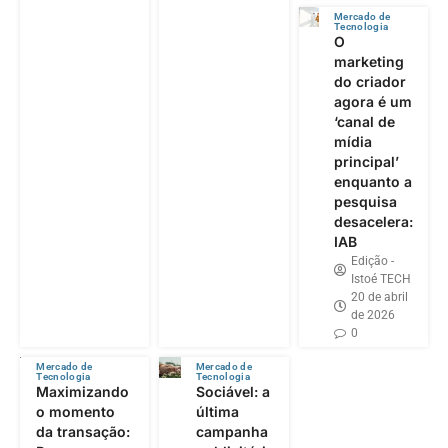
Mercado de
Tecnologia
O
marketing
do criador
agora é um
‘canal de
mídia
principal’
enquanto a
pesquisa
desacelera:
IAB
Edição -
Istoé TECH
20 de abril
de 2026
0
Mercado de
Mercado de
Tecnologia
Tecnologia
Maximizando
Sociável: a
o momento
última
da transação:
campanha