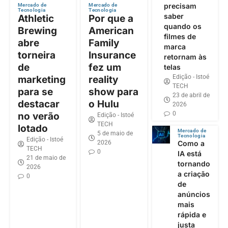
precisam
Mercado de
Mercado de
Tecnologia
Tecnologia
saber
Athletic
Por que a
quando os
Brewing
American
filmes de
abre
Family
marca
torneira
Insurance
retornam às
de
fez um
telas
Edição - Istoé
marketing
reality
TECH
para se
show para
23 de abril de
destacar
o Hulu
2026
0
no verão
Edição - Istoé
TECH
lotado
Mercado de
5 de maio de
Tecnologia
Edição - Istoé
2026
Como a
TECH
0
IA está
21 de maio de
tornando
2026
a criação
0
de
anúncios
mais
rápida e
justa