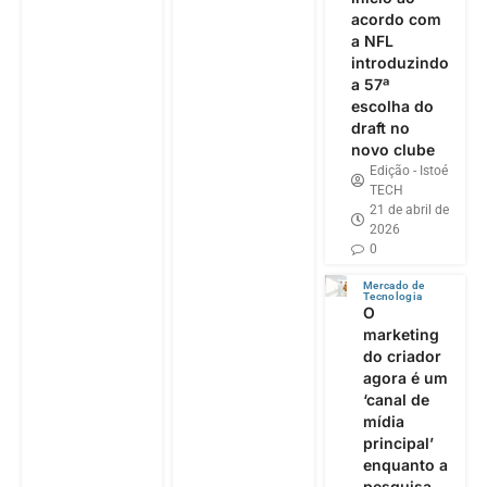
acordo com
a NFL
introduzindo
a 57ª
escolha do
draft no
novo clube
Edição - Istoé
TECH
21 de abril de
2026
0
Mercado de
Tecnologia
O
marketing
do criador
agora é um
‘canal de
mídia
principal’
enquanto a
pesquisa