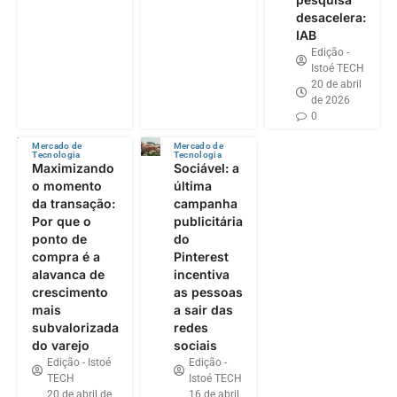
desacelera:
IAB
Edição -
Istoé TECH
20 de abril
de 2026
0
Mercado de
Mercado de
Tecnologia
Tecnologia
Maximizando
Sociável: a
o momento
última
da transação:
campanha
Por que o
publicitária
ponto de
do
compra é a
Pinterest
alavanca de
incentiva
crescimento
as pessoas
mais
a sair das
subvalorizada
redes
do varejo
sociais
Edição - Istoé
Edição -
TECH
Istoé TECH
20 de abril de
16 de abril