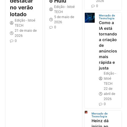
destacar
o Hulu
2026
0
no verão
Edição - Istoé
TECH
lotado
Mercado de
5 de maio de
Tecnologia
Edição - Istoé
2026
Como a
TECH
0
IA está
21 de maio de
tornando
2026
a criação
0
de
anúncios
mais
rápida e
justa
Edição -
Istoé
TECH
22 de
abril de
2026
0
Mercado de
Tecnologia
Heinz dá
início ao