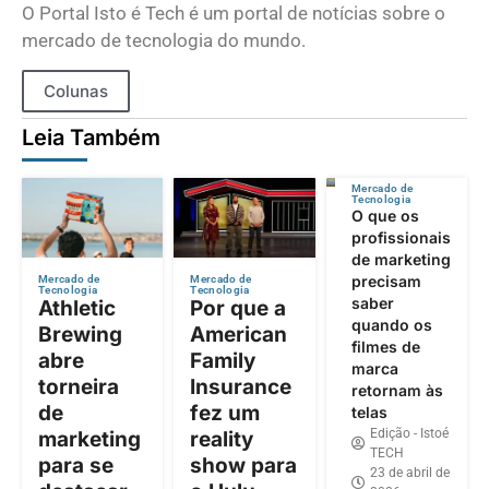
O Portal Isto é Tech é um portal de notícias sobre o
mercado de tecnologia do mundo.
Colunas
Leia Também
Mercado de
Tecnologia
O que os
profissionais
de marketing
precisam
Mercado de
Mercado de
Tecnologia
Tecnologia
saber
Athletic
Por que a
quando os
Brewing
American
filmes de
abre
Family
marca
torneira
Insurance
retornam às
de
fez um
telas
Edição - Istoé
marketing
reality
TECH
para se
show para
23 de abril de