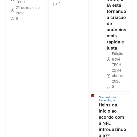
TECH
0
IA está
21 de maio de
tornando
2026
a criação
0
de
anúncios
mais
rápida e
justa
Edição -
Istoé
TECH
22 de
abril de
2026
0
Mercado de
Tecnologia
Heinz dá
início ao
acordo com
a NFL
introduzindo
a 57ª