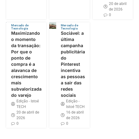
20 de abril
de 2026
0
Mercado de
Mercado de
Tecnologia
Tecnologia
Maximizando
Sociável: a
o momento
última
da transação:
campanha
Por que o
publicitária
ponto de
do
compra é a
Pinterest
alavanca de
incentiva
crescimento
as pessoas
mais
a sair das
subvalorizada
redes
do varejo
sociais
Edição - Istoé
Edição -
TECH
Istoé TECH
20 de abril de
16 de abril
2026
de 2026
0
0