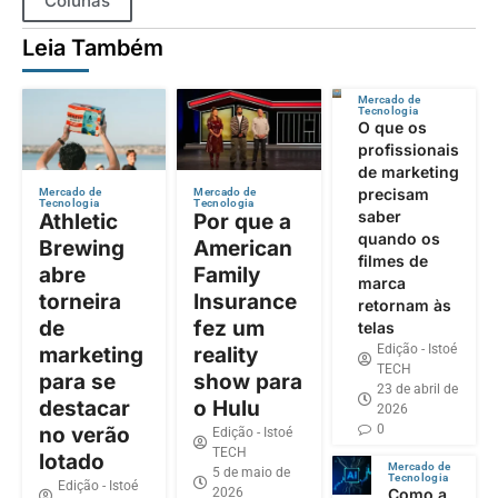
Colunas
Leia Também
Mercado de
Tecnologia
O que os
profissionais
de marketing
precisam
Mercado de
Mercado de
Tecnologia
Tecnologia
saber
Athletic
Por que a
quando os
Brewing
American
filmes de
abre
Family
marca
torneira
Insurance
retornam às
de
fez um
telas
Edição - Istoé
marketing
reality
TECH
para se
show para
23 de abril de
destacar
o Hulu
2026
0
no verão
Edição - Istoé
TECH
lotado
Mercado de
5 de maio de
Tecnologia
Edição - Istoé
2026
Como a