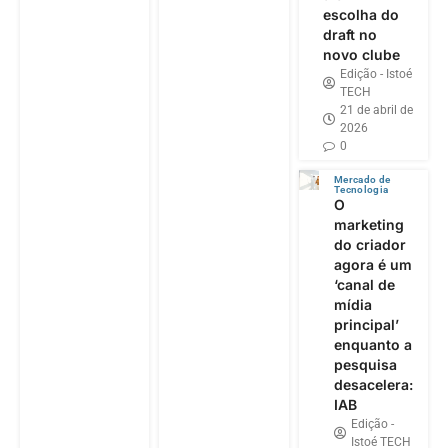
escolha do
draft no
novo clube
Edição - Istoé
TECH
21 de abril de
2026
0
Mercado de
Tecnologia
O
marketing
do criador
agora é um
‘canal de
mídia
principal’
enquanto a
pesquisa
desacelera:
IAB
Edição -
Istoé TECH