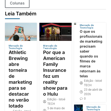
Colunas
Leia Também
Mercado de
Tecnologia
O que os
profissionais
de marketing
precisam
Mercado de
Mercado de
Tecnologia
Tecnologia
saber
Athletic
Por que a
quando os
Brewing
American
filmes de
abre
Family
marca
torneira
Insurance
retornam às
de
fez um
telas
Edição - Istoé
marketing
reality
TECH
para se
show para
23 de abril de
destacar
o Hulu
2026
0
no verão
Edição - Istoé
TECH
lotado
Mercado de
5 de maio de
Tecnologia