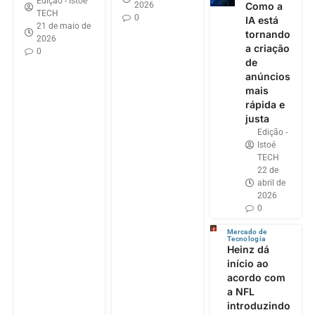
Edição - Istoé
2026
Como a
TECH
0
IA está
21 de maio de
tornando
2026
a criação
0
de
anúncios
mais
rápida e
justa
Edição -
Istoé
TECH
22 de
abril de
2026
0
Mercado de
Tecnologia
Heinz dá
início ao
acordo com
a NFL
introduzindo