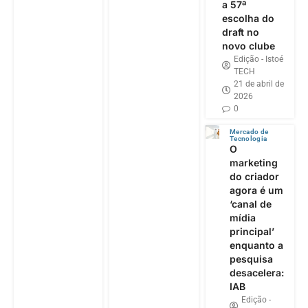
a 57ª
escolha do
draft no
novo clube
Edição - Istoé
TECH
21 de abril de
2026
0
Mercado de
Tecnologia
O
marketing
do criador
agora é um
‘canal de
mídia
principal’
enquanto a
pesquisa
desacelera:
IAB
Edição -