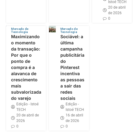
Istoé TECH
20 de abril
de 2026
0
Mercado de
Mercado de
Tecnologia
Tecnologia
Maximizando
Sociável: a
o momento
última
da transação:
campanha
Por que o
publicitária
ponto de
do
compra é a
Pinterest
alavanca de
incentiva
crescimento
as pessoas
mais
a sair das
subvalorizada
redes
do varejo
sociais
Edição - Istoé
Edição -
TECH
Istoé TECH
20 de abril de
16 de abril
2026
de 2026
0
0