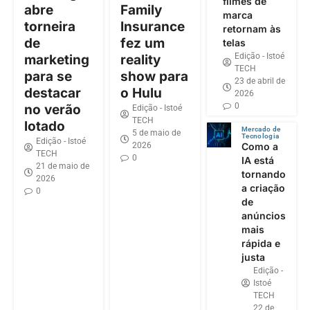
filmes de
abre
Family
marca
torneira
Insurance
retornam às
de
fez um
telas
Edição - Istoé
marketing
reality
TECH
para se
show para
23 de abril de
destacar
o Hulu
2026
0
no verão
Edição - Istoé
TECH
lotado
Mercado de
5 de maio de
Tecnologia
Edição - Istoé
2026
Como a
TECH
0
IA está
21 de maio de
tornando
2026
a criação
0
de
anúncios
mais
rápida e
justa
Edição -
Istoé
TECH
22 de