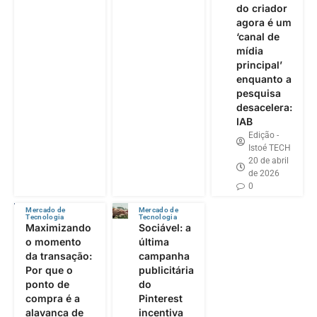
do criador
agora é um
‘canal de
mídia
principal’
enquanto a
pesquisa
desacelera:
IAB
Edição -
Istoé TECH
20 de abril
de 2026
0
Mercado de
Mercado de
Tecnologia
Tecnologia
Maximizando
Sociável: a
o momento
última
da transação:
campanha
Por que o
publicitária
ponto de
do
compra é a
Pinterest
alavanca de
incentiva