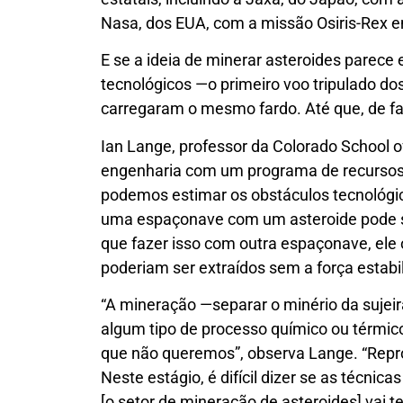
Nasa, dos EUA, com a missão Osiris-Rex 
E se a ideia de minerar asteroides parec
tecnológicos —o primeiro voo tripulado 
carregaram o mesmo fardo. Até que, de f
Ian Lange, professor da Colorado School o
engenharia com um programa de recursos 
podemos estimar os obstáculos tecnológic
uma espaçonave com um asteroide pode s
que fazer isso com outra espaçonave, ele
poderiam ser extraídos sem a força estabi
“A mineração —separar o minério da sujei
algum tipo de processo químico ou térmic
que não queremos”, observa Lange. “Reprodu
Neste estágio, é difícil dizer se as técni
[o setor de mineração de asteroides] vai t