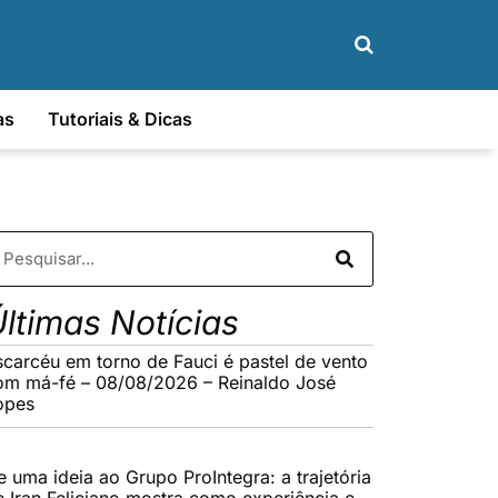
as
Tutoriais & Dicas
ltimas Notícias
scarcéu em torno de Fauci é pastel de vento
om má-fé – 08/08/2026 – Reinaldo José
opes
e uma ideia ao Grupo ProIntegra: a trajetória
e Iran Feliciano mostra como experiência e