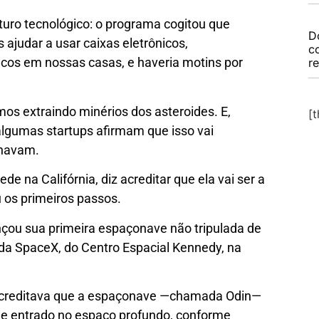
uturo tecnológico: o programa cogitou que
D
ajudar a usar caixas eletrônicos,
c
cos em nossas casas, e haveria motins por
r
os extraindo minérios dos asteroides. E,
[
lgumas startups afirmam que isso vai
inavam.
 na Califórnia, diz acreditar que ela vai ser a
u os primeiros passos.
nçou sua primeira espaçonave não tripulada de
da SpaceX, do Centro Espacial Kennedy, na
 acreditava que a espaçonave —chamada Odin—
 e entrado no espaço profundo, conforme