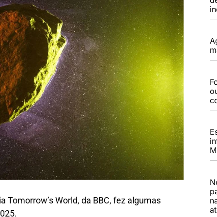
i
A
m
Fo
o
c
E
i
M
N
p
cia Tomorrow’s World, da BBC, fez algumas
n
a
2025.