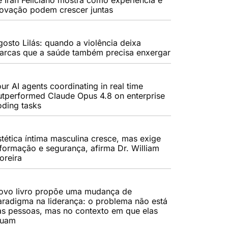
novação podem crescer juntas
gosto Lilás: quando a violência deixa
arcas que a saúde também precisa enxergar
ur AI agents coordinating in real time
utperformed Claude Opus 4.8 on enterprise
oding tasks
stética íntima masculina cresce, mas exige
nformação e segurança, afirma Dr. William
oreira
ovo livro propõe uma mudança de
aradigma na liderança: o problema não está
as pessoas, mas no contexto em que elas
tuam