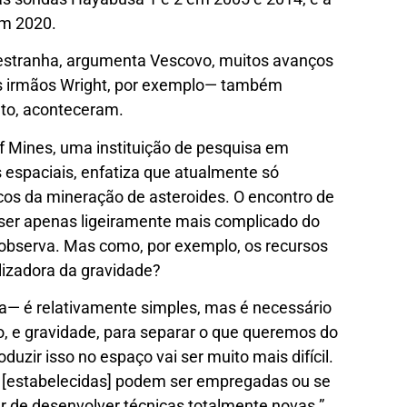
em 2020.
e estranha, argumenta Vescovo, muitos avanços
dos irmãos Wright, por exemplo— também
ato, aconteceram.
f Mines, uma instituição de pesquisa em
espaciais, enfatiza que atualmente só
os da mineração de asteroides. O encontro de
er apenas ligeiramente mais complicado do
 observa. Mas como, por exemplo, os recursos
lizadora da gravidade?
ra— é relativamente simples, mas é necessário
o, e gravidade, para separar o que queremos do
zir isso no espaço vai ser muito mais difícil.
cas [estabelecidas] podem ser empregadas ou se
er de desenvolver técnicas totalmente novas.”