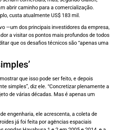
m abrir caminho para a comercialização.
lo, custa atualmente US$ 183 mil.
ovo —um dos principais investidores da empresa,
ador a visitar os pontos mais profundos de todos
itar que os desafios técnicos são “apenas uma
simples’
ostrar que isso pode ser feito, e depois
te simples”, diz ele. “Concretizar plenamente a
jeto de várias décadas. Mas é apenas um
de engenharia, ele acrescenta, a coleta de
ides já foi feita por agências espaciais
 as sondas Hayabusa 1 e 2 em 2005 e 2014, e a