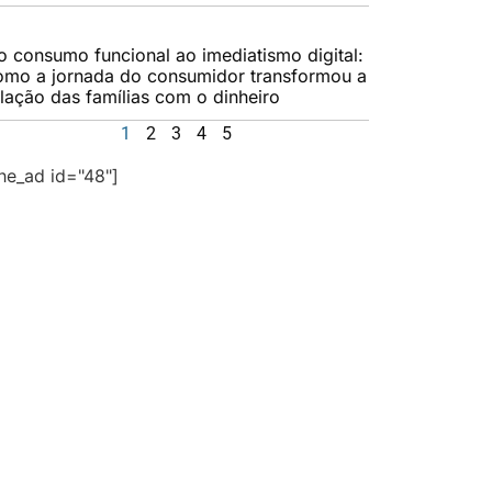
o consumo funcional ao imediatismo digital:
omo a jornada do consumidor transformou a
elação das famílias com o dinheiro
1
2
3
4
5
the_ad id="48"]