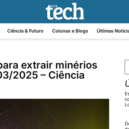
Ciência & Futuro
Colunas e Blogs
Últimas Notíci
para extrair minérios
03/2025 – Ciência
Ú
E
c
L
D
d