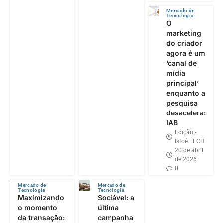
Mercado de
Tecnologia
O
marketing
do criador
agora é um
‘canal de
mídia
principal’
enquanto a
pesquisa
desacelera:
IAB
Edição -
Istoé TECH
20 de abril
de 2026
0
Mercado de
Mercado de
Tecnologia
Tecnologia
Maximizando
Sociável: a
o momento
última
da transação:
campanha