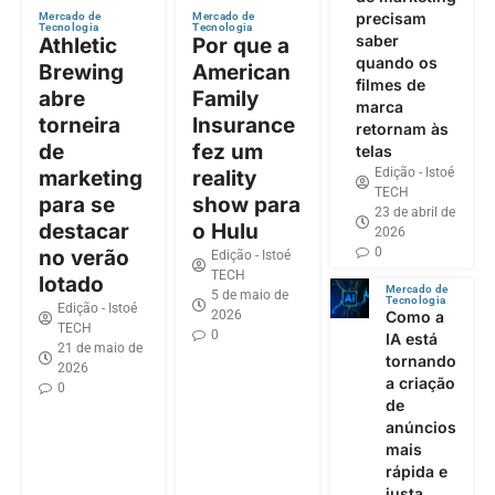
precisam
Mercado de
Mercado de
Tecnologia
Tecnologia
saber
Athletic
Por que a
quando os
Brewing
American
filmes de
abre
Family
marca
torneira
Insurance
retornam às
de
fez um
telas
Edição - Istoé
marketing
reality
TECH
para se
show para
23 de abril de
destacar
o Hulu
2026
0
no verão
Edição - Istoé
TECH
lotado
Mercado de
5 de maio de
Tecnologia
Edição - Istoé
2026
Como a
TECH
0
IA está
21 de maio de
tornando
2026
a criação
0
de
anúncios
mais
rápida e
justa