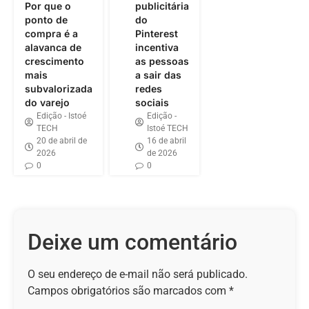
Por que o
publicitária
ponto de
do
compra é a
Pinterest
alavanca de
incentiva
crescimento
as pessoas
mais
a sair das
subvalorizada
redes
do varejo
sociais
Edição - Istoé
Edição -
TECH
Istoé TECH
20 de abril de
16 de abril
2026
de 2026
0
0
Deixe um comentário
O seu endereço de e-mail não será publicado.
Campos obrigatórios são marcados com
*