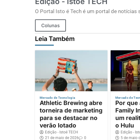
Edição - Istoé TECH
O Portal Isto é Tech é um portal de notícia
Colunas
Leia Também
Mercado de Tecnologia
Mercado de Tec
Athletic Brewing abre
Por que
torneira de marketing
Family I
para se destacar no
um reali
verão lotado
o Hulu
Edição - Istoé TECH
Edição - Is
21 de maio de 2026
0
5 de maio 