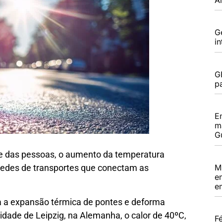
G
i
G
pa
E
m
G
de das pessoas, o aumento da temperatura
M
redes de transportes que conectam as
e
e
a a expansão térmica de pontes e deforma
cidade de Leipzig, na Alemanha, o calor de 40ºC,
F