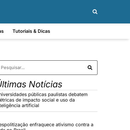
as
Tutoriais & Dicas
ltimas Notícias
niversidades públicas paulistas debatem
étricas de impacto social e uso da
teligência artificial
espolitização enfraquece ativismo contra a
ds no Brasil