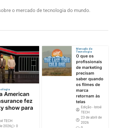
s sobre o mercado de tecnologia do mundo.
Mercado de
Tecnologia
O que os
profissionais
de marketing
precisam
saber quando
os filmes de
nologia
marca
 a American
retornam às
nsurance fez
telas
ty show para
Edição - Istoé
TECH
23 de abril de
toé TECH
2026
de 2026
0
0