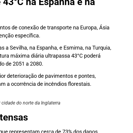
 43°C na Espanha e na
pontos de conexão de transporte na Europa, Ásia
enção específica.
 a Sevilha, na Espanha, e Esmirna, na Turquia,
tura máxima diária ultrapassa 43°C poderá
do de 2051 a 2080.
or deterioração de pavimentos e pontes,
 a ocorrência de incêndios florestais.
cidade do norte da Inglaterra
ntensas
 que representam cerca de 73% dos danos