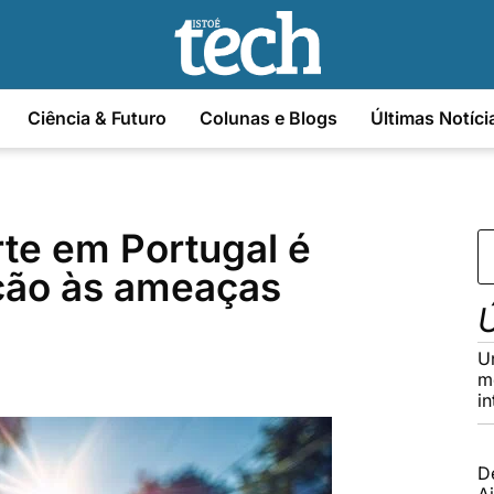
Ciência & Futuro
Colunas e Blogs
Últimas Notíci
te em Portugal é
ção às ameaças
Ú
U
m
in
D
Ai