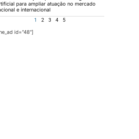
rtificial para ampliar atuação no mercado
cional e internacional
1
2
3
4
5
the_ad id="48"]