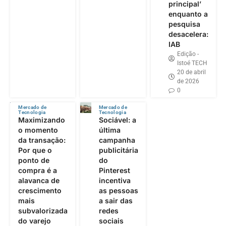
principal’
enquanto a
pesquisa
desacelera:
IAB
Edição -
Istoé TECH
20 de abril
de 2026
0
Mercado de
Mercado de
Tecnologia
Tecnologia
Maximizando
Sociável: a
o momento
última
da transação:
campanha
Por que o
publicitária
ponto de
do
compra é a
Pinterest
alavanca de
incentiva
crescimento
as pessoas
mais
a sair das
subvalorizada
redes
do varejo
sociais