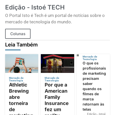
Edição - Istoé TECH
O Portal Isto é Tech é um portal de notícias sobre o
mercado de tecnologia do mundo.
Colunas
Leia Também
Mercado de
Tecnologia
O que os
profissionais
de marketing
precisam
Mercado de
Mercado de
Tecnologia
Tecnologia
saber
Athletic
Por que a
quando os
Brewing
American
filmes de
abre
Family
marca
torneira
Insurance
retornam às
de
fez um
telas
Edição - Istoé