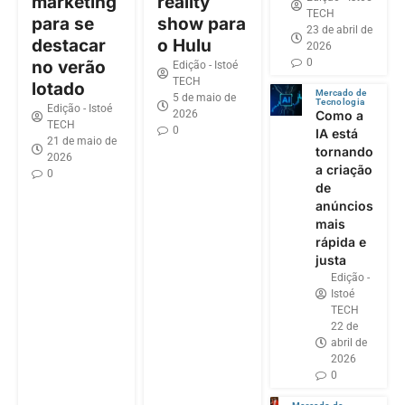
marketing
reality
TECH
para se
show para
23 de abril de
destacar
o Hulu
2026
0
no verão
Edição - Istoé
TECH
lotado
Mercado de
5 de maio de
Tecnologia
Edição - Istoé
2026
Como a
TECH
0
IA está
21 de maio de
tornando
2026
a criação
0
de
anúncios
mais
rápida e
justa
Edição -
Istoé
TECH
22 de
abril de
2026
0