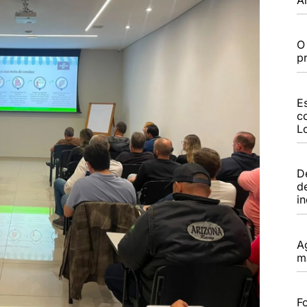
O
p
E
c
L
D
d
i
A
m
Fo