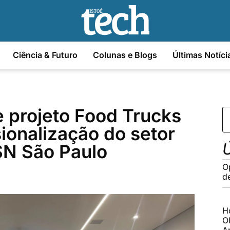
Ciência & Futuro
Colunas e Blogs
Últimas Notíci
 projeto Food Trucks
sionalização do setor
Ú
SN São Paulo
Op
d
H
O
A