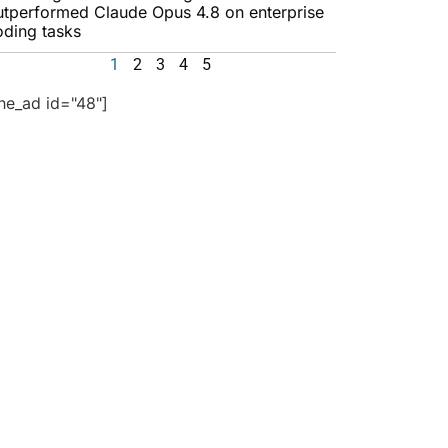
utperformed Claude Opus 4.8 on enterprise
oding tasks
1
2
3
4
5
the_ad id="48"]