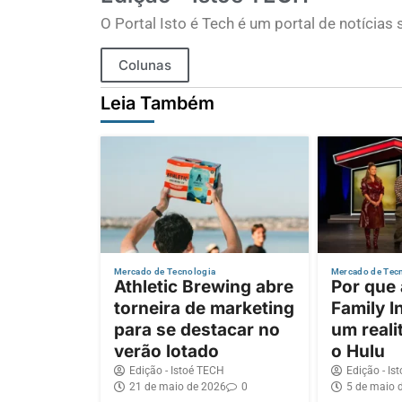
O Portal Isto é Tech é um portal de notícia
Colunas
Leia Também
Mercado de Tecnologia
Mercado de Tec
Athletic Brewing abre
Por que
torneira de marketing
Family I
para se destacar no
um reali
verão lotado
o Hulu
Edição - Istoé TECH
Edição - Is
21 de maio de 2026
0
5 de maio 