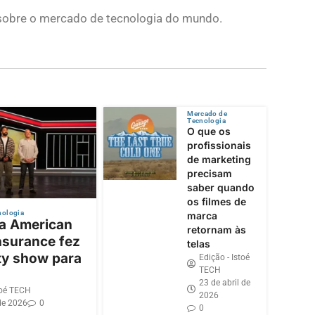
s sobre o mercado de tecnologia do mundo.
Mercado de
Tecnologia
O que os
profissionais
de marketing
precisam
saber quando
os filmes de
nologia
marca
 a American
retornam às
nsurance fez
telas
ty show para
Edição - Istoé
TECH
23 de abril de
toé TECH
2026
de 2026
0
0