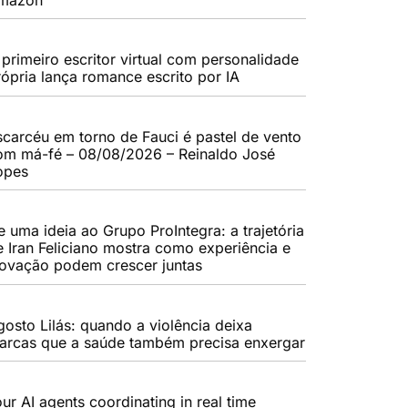
 primeiro escritor virtual com personalidade
rópria lança romance escrito por IA
scarcéu em torno de Fauci é pastel de vento
om má-fé – 08/08/2026 – Reinaldo José
opes
e uma ideia ao Grupo ProIntegra: a trajetória
e Iran Feliciano mostra como experiência e
novação podem crescer juntas
gosto Lilás: quando a violência deixa
arcas que a saúde também precisa enxergar
ur AI agents coordinating in real time