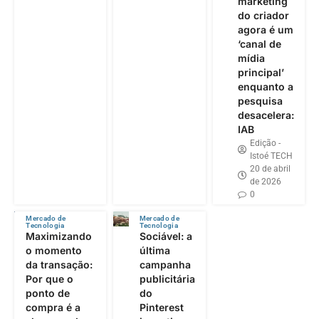
marketing
do criador
agora é um
‘canal de
mídia
principal’
enquanto a
pesquisa
desacelera:
IAB
Edição -
Istoé TECH
20 de abril
de 2026
0
Mercado de
Mercado de
Tecnologia
Tecnologia
Maximizando
Sociável: a
o momento
última
da transação:
campanha
Por que o
publicitária
ponto de
do
compra é a
Pinterest