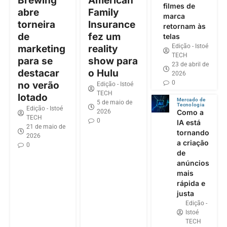
Brewing
American
filmes de
abre
Family
marca
torneira
Insurance
retornam às
de
fez um
telas
Edição - Istoé
marketing
reality
TECH
para se
show para
23 de abril de
destacar
o Hulu
2026
0
no verão
Edição - Istoé
TECH
lotado
Mercado de
5 de maio de
Tecnologia
Edição - Istoé
2026
Como a
TECH
0
IA está
21 de maio de
tornando
2026
a criação
0
de
anúncios
mais
rápida e
justa
Edição -
Istoé
TECH