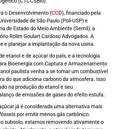
ogênico (CTCCSBio).
ra o Desenvolvimento (
CCD
), financiado pela
Universidade de São Paulo (Poli-USP) e
ia de Estado do Meio Ambiente (Semil), a
tório Rolim Goulart Cardoso Advogados. A
de e planejar a implantação da nova usina.
e etanol e de açúcar do país, e a tecnologia
para Bioenergia com Captura e Armazenamento
anol paulista venha a se tornar um combustível
ira do que adiciona carbono da atmosfera. Isso
ado na produção do etanol e seu
lanço de emissões de gases do efeito estufa.
-açúcar já é considerada uma alternativa mais
fósseis por emitir menos gás carbônico.
o no subsolo, estamos removendo ativamente o