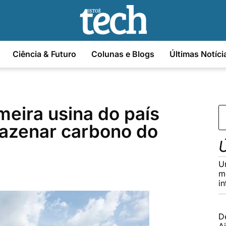
Ciência & Futuro
Colunas e Blogs
Últimas Notíci
meira usina do país
mazenar carbono do
Ú
U
m
in
D
Ai