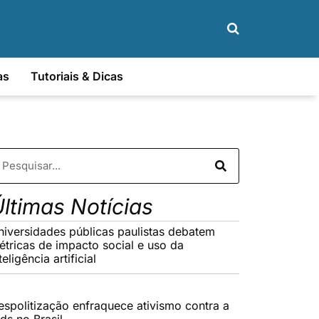
as
Tutoriais & Dicas
ltimas Notícias
niversidades públicas paulistas debatem
étricas de impacto social e uso da
teligência artificial
espolitização enfraquece ativismo contra a
ds no Brasil