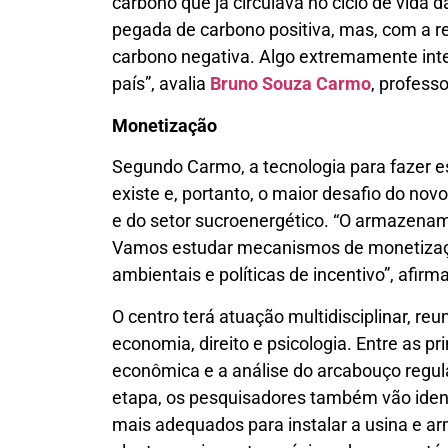
carbono que já circulava no ciclo de vida 
pegada de carbono positiva, mas, com a 
carbono negativa. Algo extremamente inte
país”, avalia
Bruno Souza Carmo
, profess
Monetização
Segundo Carmo, a tecnologia para fazer 
existe e, portanto, o maior desafio do novo
e do setor sucroenergético. “O armazenam
Vamos estudar mecanismos de monetiza
ambientais e políticas de incentivo”, afirma
O centro terá atuação multidisciplinar, re
economia, direito e psicologia. Entre as pr
econômica e a análise do arcabouço regula
etapa, os pesquisadores também vão identi
mais adequados para instalar a usina e a