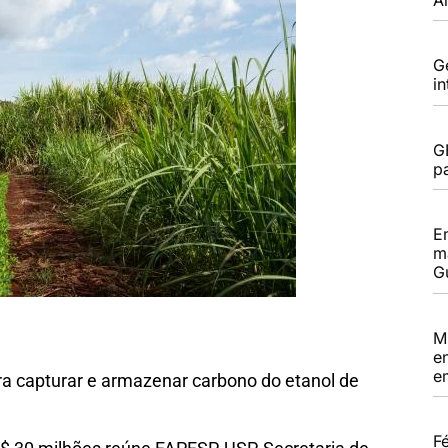
G
i
G
pa
E
m
G
M
e
e
ara capturar e armazenar carbono do etanol de
F