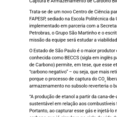
Captura e Armazenamento de Carbono Bi
Trata-se de um novo Centro de Ciência pa
FAPESP, sediado na Escola Politécnica da 
implementado em parceria com a Secretar
Petrobras, o Grupo São Martinho e o escri
missão da equipe será estudar a viabilida
O Estado de São Paulo é o maior produtor d
conhecida como BECCS (sigla em inglês 
de Carbono) permite, em tese, que esse et
“carbono negativo” – ou seja, que mais ret
porque o processo de captura do CO
liber
₂
armazenamento no subsolo reverteria o ba
“A produção de etanol a partir da cana-de
sustentável em relação aos combustíveis 
Portanto, ao capturar esse gás e injetá-l