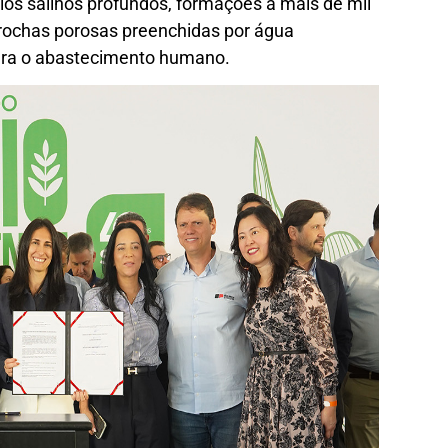
rios salinos profundos, formações a mais de mil
rochas porosas preenchidas por água
 para o abastecimento humano.