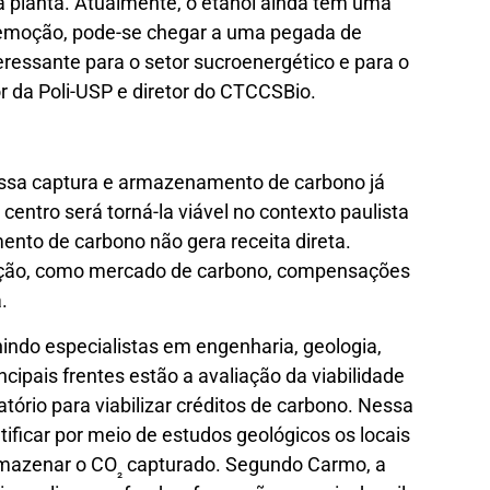
da planta. Atualmente, o etanol ainda tem uma
remoção, pode-se chegar a uma pegada de
ressante para o setor sucroenergético e para o
or da Poli-USP e diretor do CTCCSBio.
essa captura e armazenamento de carbono já
 centro será torná-la viável no contexto paulista
ento de carbono não gera receita direta.
ção, como mercado de carbono, compensações
.
unindo especialistas em engenharia, geologia,
incipais frentes estão a avaliação da viabilidade
tório para viabilizar créditos de carbono. Nessa
ficar por meio de estudos geológicos os locais
rmazenar o CO
capturado. Segundo Carmo, a
₂