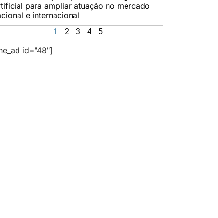
rtificial para ampliar atuação no mercado
cional e internacional
1
2
3
4
5
the_ad id="48"]