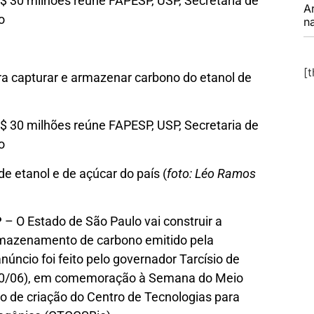
R$ 30 milhões reúne FAPESP, USP, Secretaria de
A
o
na
[
ara capturar e armazenar carbono do etanol de
R$ 30 milhões reúne FAPESP, USP, Secretaria de
o
e etanol e de açúcar do país (
foto: Léo Ramos
P
– O Estado de São Paulo vai construir a
 armazenamento de carbono emitido pela
úncio foi feito pelo governador Tarcísio de
 (10/06), em comemoração à Semana do Meio
o de criação do Centro de Tecnologias para