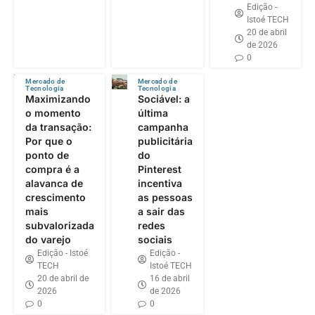
Edição -
Istoé TECH
20 de abril
de 2026
0
Mercado de
Mercado de
Tecnologia
Tecnologia
Maximizando
Sociável: a
o momento
última
da transação:
campanha
Por que o
publicitária
ponto de
do
compra é a
Pinterest
alavanca de
incentiva
crescimento
as pessoas
mais
a sair das
subvalorizada
redes
do varejo
sociais
Edição - Istoé
Edição -
TECH
Istoé TECH
20 de abril de
16 de abril
2026
de 2026
0
0