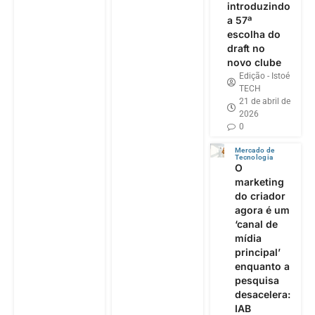
introduzindo
a 57ª
escolha do
draft no
novo clube
Edição - Istoé
TECH
21 de abril de
2026
0
Mercado de
Tecnologia
O
marketing
do criador
agora é um
‘canal de
mídia
principal’
enquanto a
pesquisa
desacelera:
IAB