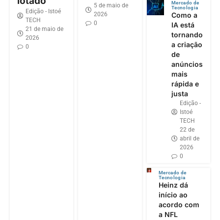
lotado
Mercado de
5 de maio de
Tecnologia
Edição - Istoé
2026
Como a
TECH
0
IA está
21 de maio de
tornando
2026
a criação
0
de
anúncios
mais
rápida e
justa
Edição -
Istoé
TECH
22 de
abril de
2026
0
Mercado de
Tecnologia
Heinz dá
início ao
acordo com
a NFL