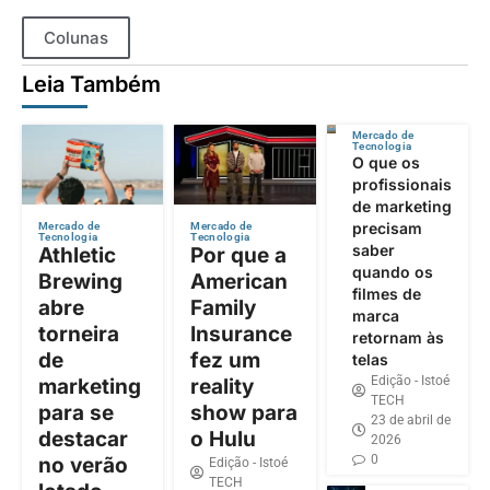
Colunas
Leia Também
Mercado de
Tecnologia
O que os
profissionais
de marketing
precisam
Mercado de
Mercado de
Tecnologia
Tecnologia
saber
Athletic
Por que a
quando os
Brewing
American
filmes de
abre
Family
marca
torneira
Insurance
retornam às
de
fez um
telas
Edição - Istoé
marketing
reality
TECH
para se
show para
23 de abril de
destacar
o Hulu
2026
0
no verão
Edição - Istoé
TECH