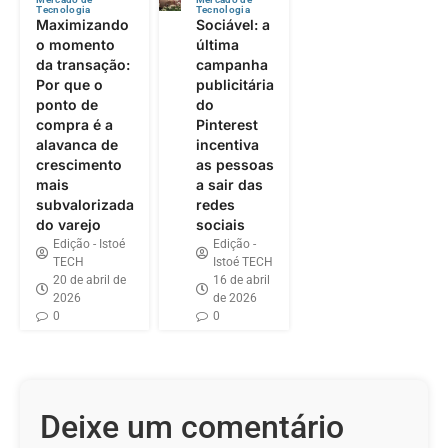
Tecnologia
Tecnologia
Maximizando
Sociável: a
o momento
última
da transação:
campanha
Por que o
publicitária
ponto de
do
compra é a
Pinterest
alavanca de
incentiva
crescimento
as pessoas
mais
a sair das
subvalorizada
redes
do varejo
sociais
Edição - Istoé
Edição -
TECH
Istoé TECH
20 de abril de
16 de abril
2026
de 2026
0
0
Deixe um comentário