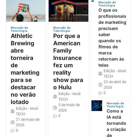
Mercado de
Tecnologia
O que os
profissionais
de marketing
precisam
Mercado de
Mercado de
Tecnologia
Tecnologia
saber
Athletic
Por que a
quando os
Brewing
American
filmes de
abre
Family
marca
torneira
Insurance
retornam às
de
fez um
telas
Edição - Istoé
marketing
reality
TECH
para se
show para
23 de abril de
destacar
o Hulu
2026
0
no verão
Edição - Istoé
TECH
lotado
Mercado de
5 de maio de
Tecnologia
Edição - Istoé
2026
Como a
TECH
0
IA está
21 de maio de
tornando
2026
a criação
0
de