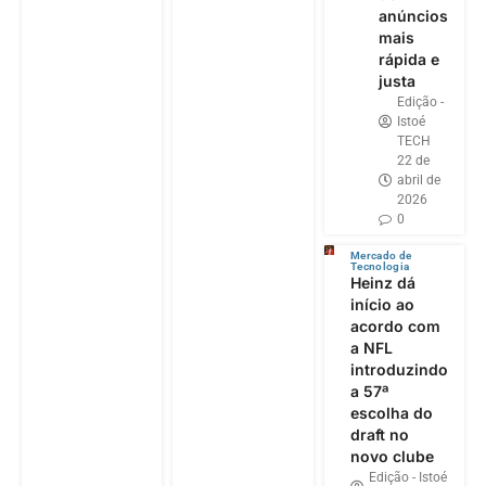
anúncios
mais
rápida e
justa
Edição -
Istoé
TECH
22 de
abril de
2026
0
Mercado de
Tecnologia
Heinz dá
início ao
acordo com
a NFL
introduzindo
a 57ª
escolha do
draft no
novo clube
Edição - Istoé