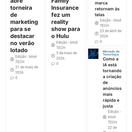
abre
Family
marca
torneira
Insurance
retornam às
de
fez um
telas
Edição - Istoé
marketing
reality
TECH
para se
show para
23 de abril de
destacar
o Hulu
2026
0
no verão
Edição - Istoé
TECH
lotado
Mercado de
5 de maio de
Tecnologia
Edição - Istoé
2026
Como a
TECH
0
IA está
21 de maio de
tornando
2026
a criação
0
de
anúncios
mais
rápida e
justa
Edição -
Istoé
TECH
22 de