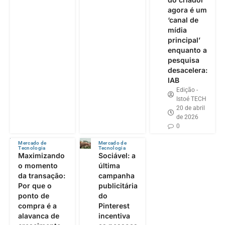
agora é um
‘canal de
mídia
principal’
enquanto a
pesquisa
desacelera:
IAB
Edição -
Istoé TECH
20 de abril
de 2026
0
Mercado de
Mercado de
Tecnologia
Tecnologia
Maximizando
Sociável: a
o momento
última
da transação:
campanha
Por que o
publicitária
ponto de
do
compra é a
Pinterest
alavanca de
incentiva