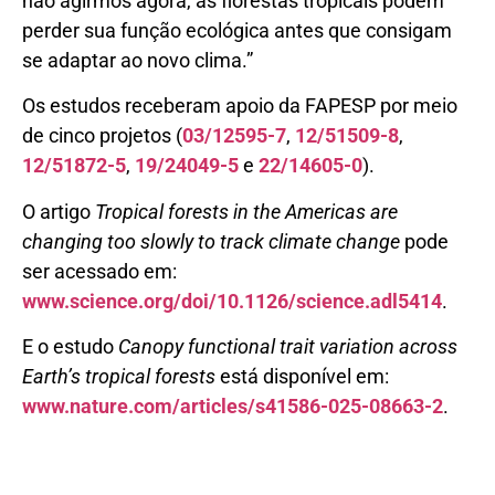
não agirmos agora, as florestas tropicais podem
perder sua função ecológica antes que consigam
se adaptar ao novo clima.”
Os estudos receberam apoio da FAPESP por meio
de cinco projetos (
03/12595-7
,
12/51509-8
,
12/51872-5
,
19/24049-5
e
22/14605-0
).
O artigo
Tropical forests in the Americas are
changing too slowly to track climate change
pode
ser acessado em:
www.science.org/doi/10.1126/science.adl5414
.
E o estudo
Canopy functional trait variation across
Earth’s tropical forests
está disponível em:
www.nature.com/articles/s41586-025-08663-2
.