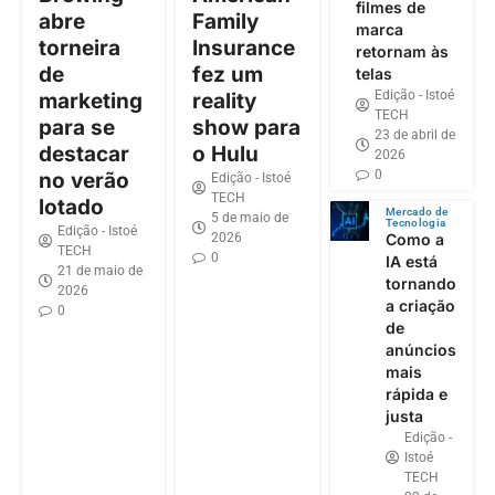
filmes de
abre
Family
marca
torneira
Insurance
retornam às
de
fez um
telas
Edição - Istoé
marketing
reality
TECH
para se
show para
23 de abril de
destacar
o Hulu
2026
0
no verão
Edição - Istoé
TECH
lotado
Mercado de
5 de maio de
Tecnologia
Edição - Istoé
2026
Como a
TECH
0
IA está
21 de maio de
tornando
2026
a criação
0
de
anúncios
mais
rápida e
justa
Edição -
Istoé
TECH