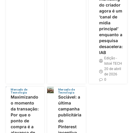
do criador
agora é um
‘canal de
mídia
principal’
enquanto a
pesquisa
desacelera:
IAB
Edição -
Istoé TECH
20 de abril
de 2026
0
Mercado de
Mercado de
Tecnologia
Tecnologia
Maximizando
Sociável: a
o momento
última
da transação:
campanha
Por que o
publicitária
ponto de
do
compra é a
Pinterest
alavanca de
incentiva