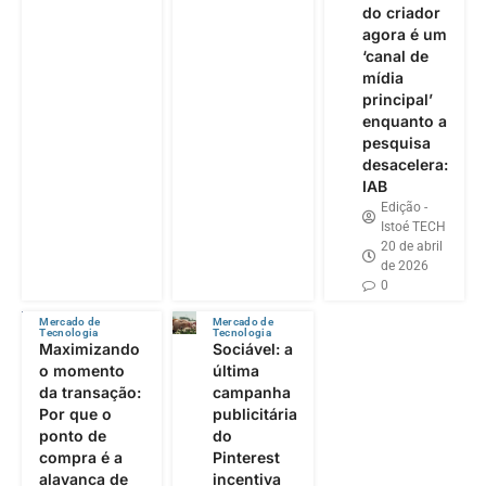
do criador
agora é um
‘canal de
mídia
principal’
enquanto a
pesquisa
desacelera:
IAB
Edição -
Istoé TECH
20 de abril
de 2026
0
Mercado de
Mercado de
Tecnologia
Tecnologia
Maximizando
Sociável: a
o momento
última
da transação:
campanha
Por que o
publicitária
ponto de
do
compra é a
Pinterest
alavanca de
incentiva