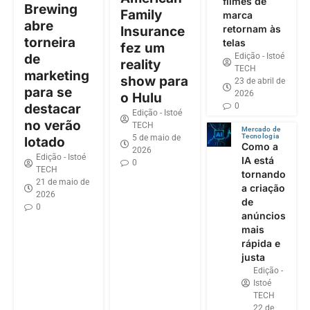
filmes de
Brewing
Family
marca
abre
retornam às
Insurance
torneira
telas
fez um
de
Edição - Istoé
reality
TECH
marketing
show para
23 de abril de
para se
2026
o Hulu
destacar
0
Edição - Istoé
no verão
TECH
Mercado de
Tecnologia
5 de maio de
lotado
Como a
2026
Edição - Istoé
IA está
0
TECH
tornando
21 de maio de
a criação
2026
de
0
anúncios
mais
rápida e
justa
Edição -
Istoé
TECH
22 de