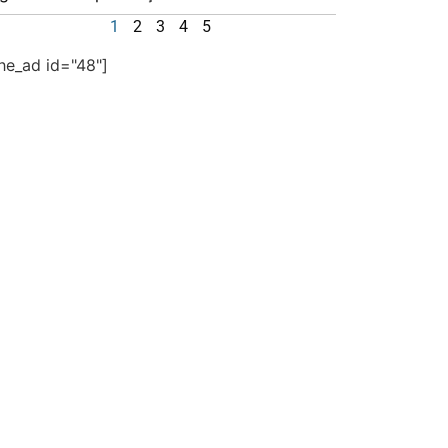
1
2
3
4
5
the_ad id="48"]