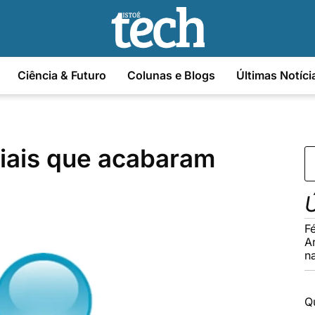
Ciência & Futuro
Colunas e Blogs
Últimas Notíci
iais que acabaram
Ú
F
A
na
Q