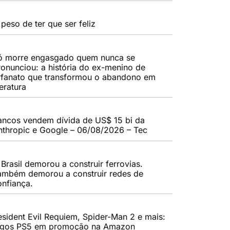
peso de ter que ser feliz
ó morre engasgado quem nunca se
ronunciou: a história do ex-menino de
rfanato que transformou o abandono em
teratura
ancos vendem dívida de US$ 15 bi da
nthropic e Google – 06/08/2026 – Tec
 Brasil demorou a construir ferrovias.
ambém demorou a construir redes de
onfiança.
esident Evil Requiem, Spider-Man 2 e mais:
ogos PS5 em promoção na Amazon