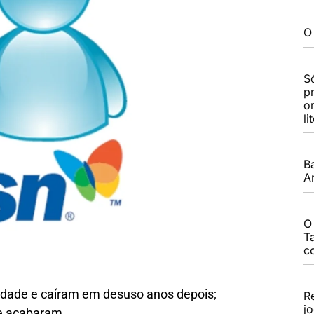
O 
S
p
o
li
B
A
O
T
c
idade e caíram em desuso anos depois;
R
j
e acabaram.