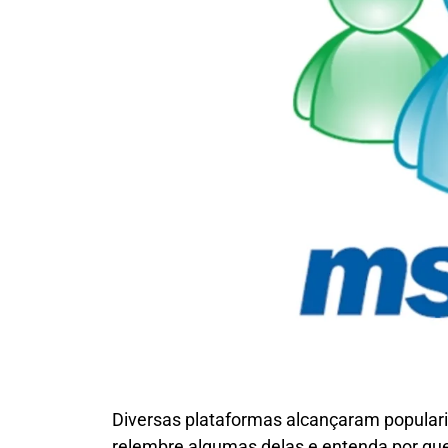
Diversas plataformas alcançaram popular
relembre algumas delas e entenda por qu