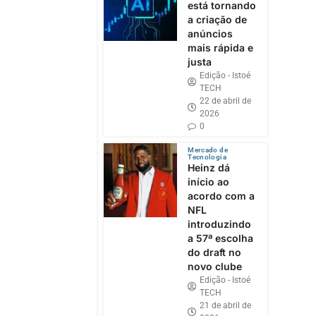
está tornando
a criação de
anúncios
mais rápida e
justa
Edição - Istoé
TECH
22 de abril de
2026
0
Mercado de
Tecnologia
Heinz dá
início ao
acordo com a
NFL
introduzindo
a 57ª escolha
do draft no
novo clube
Edição - Istoé
TECH
21 de abril de