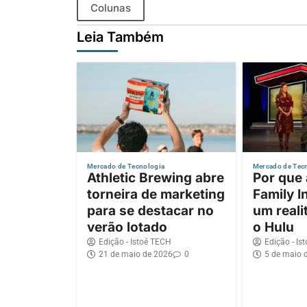
Colunas
Leia Também
Mercado de Tecnologia
Mercado de Tec
Athletic Brewing abre
Por que
torneira de marketing
Family I
para se destacar no
um reali
verão lotado
o Hulu
Edição - Istoé TECH
Edição - Is
21 de maio de 2026
0
5 de maio 