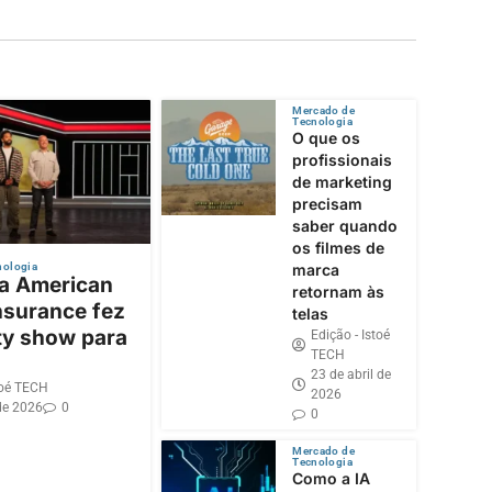
Mercado de
Tecnologia
O que os
profissionais
de marketing
precisam
saber quando
os filmes de
nologia
marca
 a American
retornam às
nsurance fez
telas
ty show para
Edição - Istoé
TECH
23 de abril de
toé TECH
2026
de 2026
0
0
Mercado de
Tecnologia
Como a IA