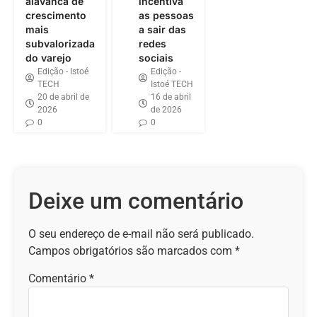
alavanca de
incentiva
crescimento
as pessoas
mais
a sair das
subvalorizada
redes
do varejo
sociais
Edição - Istoé
Edição -
TECH
Istoé TECH
20 de abril de
16 de abril
2026
de 2026
0
0
Deixe um comentário
O seu endereço de e-mail não será publicado.
Campos obrigatórios são marcados com
*
Comentário
*