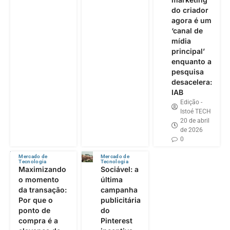
do criador
agora é um
‘canal de
mídia
principal’
enquanto a
pesquisa
desacelera:
IAB
Edição -
Istoé TECH
20 de abril
de 2026
0
Mercado de
Mercado de
Tecnologia
Tecnologia
Maximizando
Sociável: a
o momento
última
da transação:
campanha
Por que o
publicitária
ponto de
do
compra é a
Pinterest