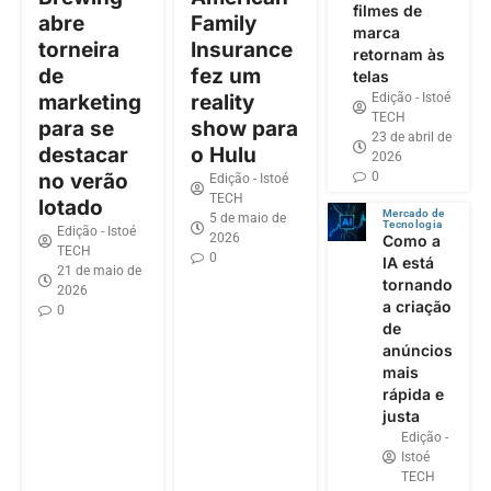
filmes de
abre
Family
marca
torneira
Insurance
retornam às
de
fez um
telas
Edição - Istoé
marketing
reality
TECH
para se
show para
23 de abril de
destacar
o Hulu
2026
0
no verão
Edição - Istoé
TECH
lotado
Mercado de
5 de maio de
Tecnologia
Edição - Istoé
2026
Como a
TECH
0
IA está
21 de maio de
tornando
2026
a criação
0
de
anúncios
mais
rápida e
justa
Edição -
Istoé
TECH