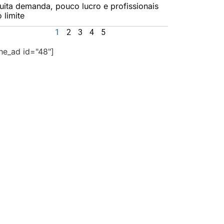
uita demanda, pouco lucro e profissionais
 limite
1
2
3
4
5
the_ad id="48"]