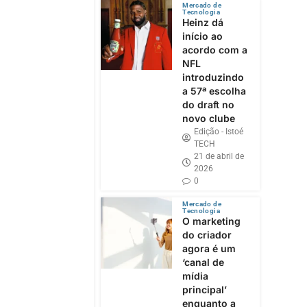
Mercado de
Tecnologia
Heinz dá
início ao
acordo com a
NFL
introduzindo
a 57ª escolha
do draft no
novo clube
Edição - Istoé
TECH
21 de abril de
2026
0
Mercado de
Tecnologia
O marketing
do criador
agora é um
‘canal de
mídia
principal’
enquanto a