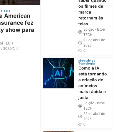
saber quando
os filmes de
nologia
marca
 a American
retornam às
nsurance fez
telas
ty show para
Edição - Istoé
TECH
23 de abril de
toé TECH
2026
de 2026
0
0
Mercado de
Tecnologia
Como a IA
está tornando
a criação de
anúncios
mais rápida e
justa
Edição - Istoé
TECH
22 de abril de
2026
0