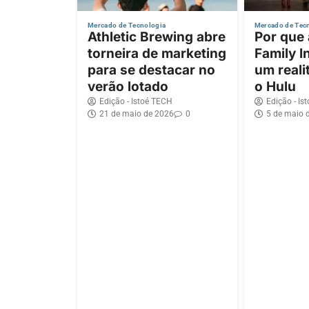
Mercado de Tecnologia
Mercado de Tec
Athletic Brewing abre
Por que
torneira de marketing
Family I
para se destacar no
um reali
verão lotado
o Hulu
Edição - Istoé TECH
Edição - Is
21 de maio de 2026
0
5 de maio 