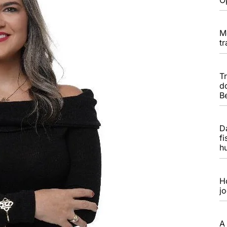
M
t
T
d
B
Da
f
h
H
j
A 