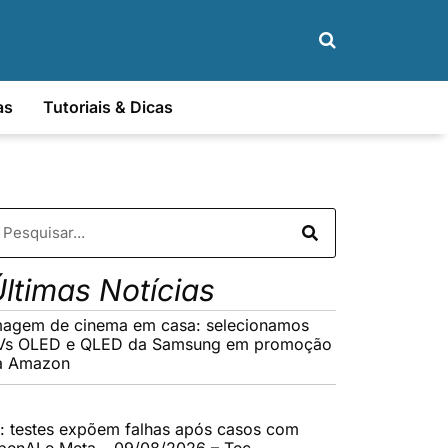
as
Tutoriais & Dicas
ltimas Notícias
magem de cinema em casa: selecionamos
Vs OLED e QLED da Samsung em promoção
a Amazon
A: testes expõem falhas após casos com
penAI e Meta – 09/08/2026 – Tec