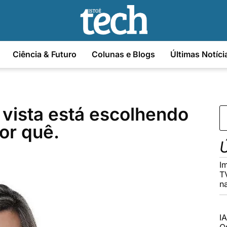
Ciência & Futuro
Colunas e Blogs
Últimas Notíci
vista está escolhendo
or quê.
Ú
I
T
n
I
O