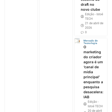
draft no
novo clube
Edição - Istoé
TECH
21 de abril de
2026
0
Mercado de
Tecnologia
O
marketing
do criador
agora é um
‘canal de
mídia
principal’
enquanto a
pesquisa
desacelera:
IAB
Edição -
Istoé TECH
20 de abril