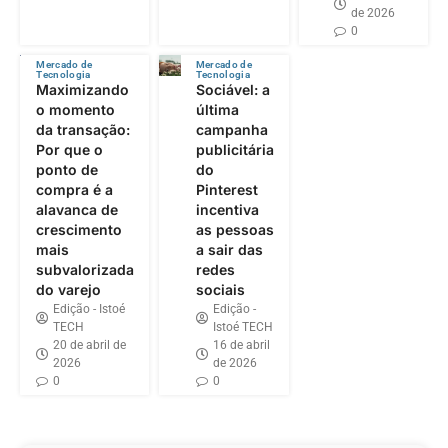
de 2026
0
Mercado de
Mercado de
Tecnologia
Tecnologia
Maximizando
Sociável: a
o momento
última
da transação:
campanha
Por que o
publicitária
ponto de
do
compra é a
Pinterest
alavanca de
incentiva
crescimento
as pessoas
mais
a sair das
subvalorizada
redes
do varejo
sociais
Edição - Istoé
Edição -
TECH
Istoé TECH
20 de abril de
16 de abril
2026
de 2026
0
0