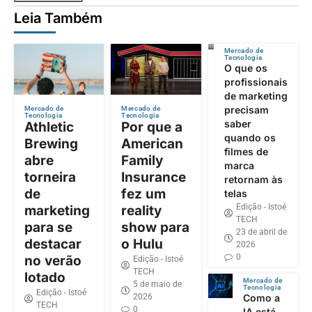
Leia Também
Mercado de
Tecnologia
O que os
profissionais
de marketing
precisam
Mercado de
Mercado de
Tecnologia
Tecnologia
saber
Athletic
Por que a
quando os
Brewing
American
filmes de
abre
Family
marca
torneira
Insurance
retornam às
de
fez um
telas
Edição - Istoé
marketing
reality
TECH
para se
show para
23 de abril de
destacar
o Hulu
2026
0
no verão
Edição - Istoé
TECH
lotado
Mercado de
5 de maio de
Tecnologia
Edição - Istoé
2026
Como a
TECH
0
IA está