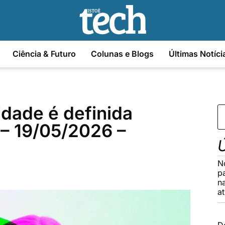
Ciência & Futuro
Colunas e Blogs
Últimas Notíci
dade é definida
– 19/05/2026 –
Ú
N
p
n
a
D