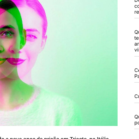
c
r
Q
t
a
v
C
P
C
Q
po