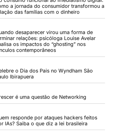
omo a jornada do consumidor transformou a
elação das famílias com o dinheiro
uando desaparecer virou uma forma de
erminar relações: psicóloga Louise Avelar
nalisa os impactos do “ghosting” nos
ínculos contemporâneos
elebre o Dia dos Pais no Wyndham São
aulo Ibirapuera
rescer é uma questão de Networking
uem responde por ataques hackers feitos
r IAs? Saiba o que diz a lei brasileira