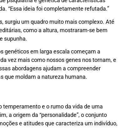
e psiquiatria e genética de características
 “Essa ideia foi completamente refutada.”
os, surgiu um quadro muito mais complexo. Até
editárias, como a altura, mostraram-se bem
se supunha.
os genéticos em larga escala começam a
ada vez mais como nossos genes nos tornam, e
essas abordagens ajudam a compreender
as que moldam a natureza humana.
 o temperamento e o rumo da vida de uma
im, a origem da “personalidade”, o conjunto
oções e atitudes que caracteriza um indivíduo,