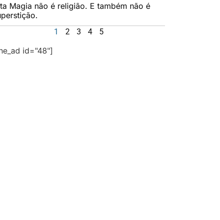
lta Magia não é religião. E também não é
uperstição.
1
2
3
4
5
the_ad id="48"]