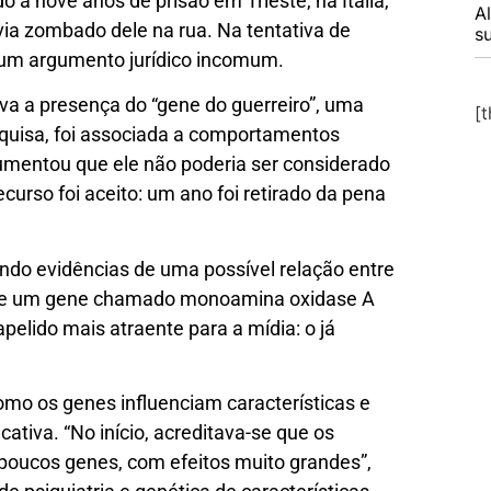
a nove anos de prisão em Trieste, na Itália,
A
a zombado dele na rua. Na tentativa de
s
 um argumento jurídico incomum.
va a presença do “gene do guerreiro”, uma
[
quisa, foi associada a comportamentos
umentou que ele não poderia ser considerado
curso foi aceito: um ano foi retirado da pena
do evidências de uma possível relação entre
 de um gene chamado monoamina oxidase A
lido mais atraente para a mídia: o já
mo os genes influenciam características e
tiva. “No início, acreditava-se que os
oucos genes, com efeitos muito grandes”,