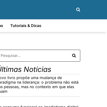
as
Tutoriais & Dicas
ltimas Notícias
ovo livro propõe uma mudança de
aradigma na liderança: o problema não está
as pessoas, mas no contexto em que elas
tuam
o consumo funcional ao imediatismo digital: