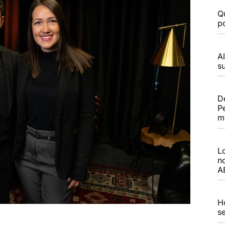
Q
po
A
s
D
Pe
m
L
n
A
H
s