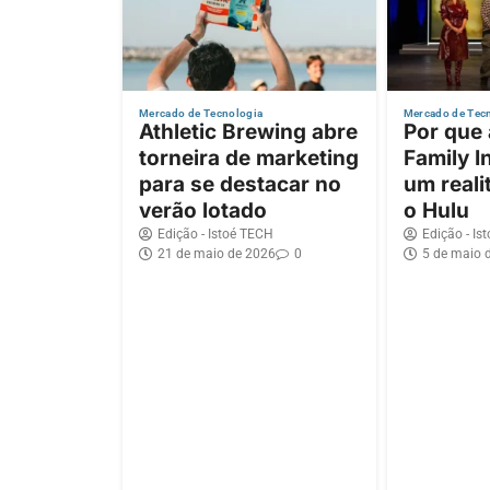
Mercado de Tecnologia
Mercado de Tec
Athletic Brewing abre
Por que
torneira de marketing
Family I
para se destacar no
um reali
verão lotado
o Hulu
Edição - Istoé TECH
Edição - Is
21 de maio de 2026
0
5 de maio 