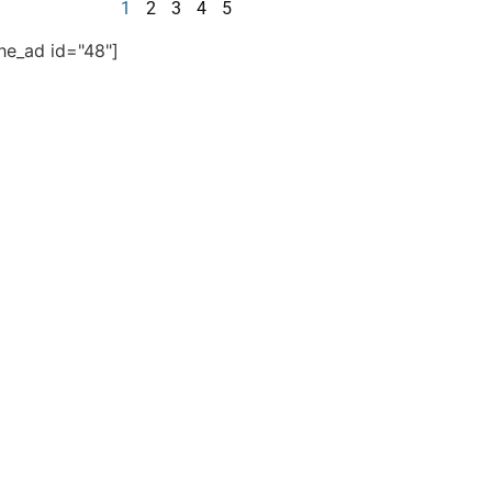
1
2
3
4
5
the_ad id="48"]