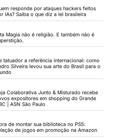
uem responde por ataques hackers feitos
r IAs? Saiba o que diz a lei brasileira
lta Magia não é religião. E também não é
uperstição.
e tatuador a referência internacional: como
dro Silveira levou sua arte do Brasil para o
undo
oja Colaborativa Junto & Misturado recebe
ovos expositores em shopping do Grande
BC | ASN São Paulo
ora de montar sua biblioteca no PS5:
eleção de jogos em promoção na Amazon