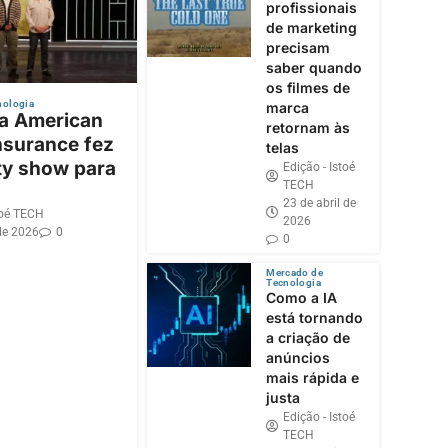
profissionais
de marketing
precisam
saber quando
os filmes de
nologia
marca
 a American
retornam às
nsurance fez
telas
ty show para
Edição - Istoé
TECH
23 de abril de
toé TECH
2026
de 2026
0
0
Mercado de
Tecnologia
Como a IA
está tornando
a criação de
anúncios
mais rápida e
justa
Edição - Istoé
TECH