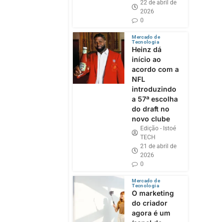
22 de abril de
2026
0
Mercado de
Tecnologia
Heinz dá
início ao
acordo com a
NFL
introduzindo
a 57ª escolha
do draft no
novo clube
Edição - Istoé
TECH
21 de abril de
2026
0
Mercado de
Tecnologia
O marketing
do criador
agora é um