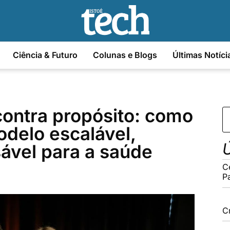
Ciência & Futuro
Colunas e Blogs
Últimas Notíci
ontra propósito: como
delo escalável,
Ú
sável para a saúde
C
P
C