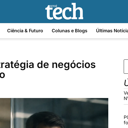
Ciência & Futuro
Colunas e Blogs
Últimas Notíci
tratégia de negócios
ão
Ú
V
N
P
f