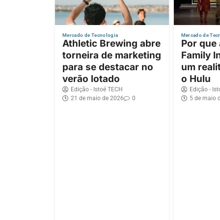
Mercado de Tecnologia
Mercado de Tec
Athletic Brewing abre
Por que
torneira de marketing
Family I
para se destacar no
um reali
verão lotado
o Hulu
Edição - Istoé TECH
Edição - Is
21 de maio de 2026
0
5 de maio 