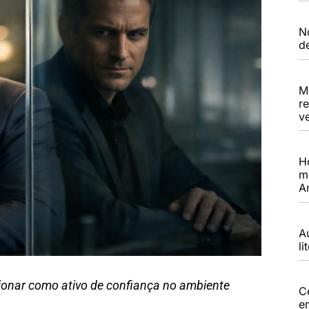
N
d
M
r
ve
H
m
A
A
li
onar como ativo de confiança no ambiente
C
e