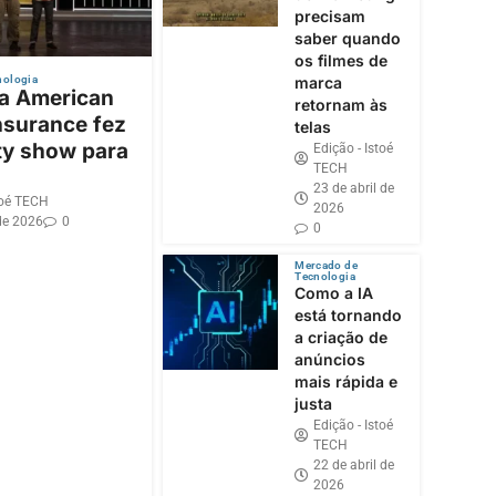
precisam
saber quando
os filmes de
nologia
marca
 a American
retornam às
nsurance fez
telas
ty show para
Edição - Istoé
TECH
23 de abril de
toé TECH
2026
de 2026
0
0
Mercado de
Tecnologia
Como a IA
está tornando
a criação de
anúncios
mais rápida e
justa
Edição - Istoé
TECH
22 de abril de
2026