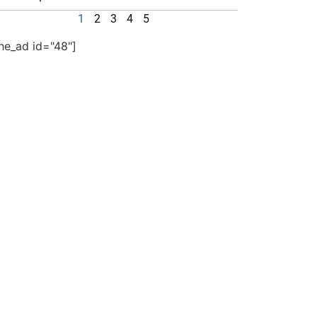
1
2
3
4
5
the_ad id="48"]