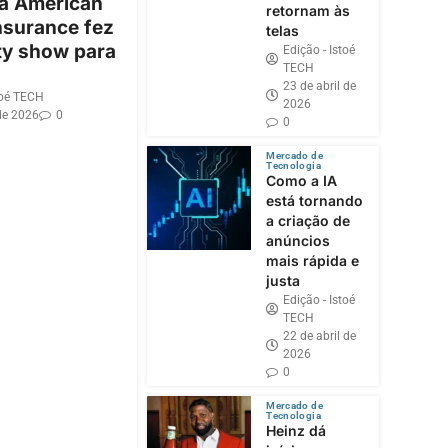
 a American
retornam às
nsurance fez
telas
ty show para
Edição - Istoé
TECH
23 de abril de
toé TECH
2026
de 2026
0
0
Mercado de
Tecnologia
Como a IA
está tornando
a criação de
anúncios
mais rápida e
justa
Edição - Istoé
TECH
22 de abril de
2026
0
Mercado de
Tecnologia
Heinz dá