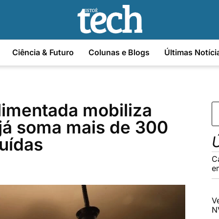
Ciência & Futuro
Colunas e Blogs
Últimas Notíci
limentada mobiliza
já soma mais de 300
Ú
buídas
C
e
V
N