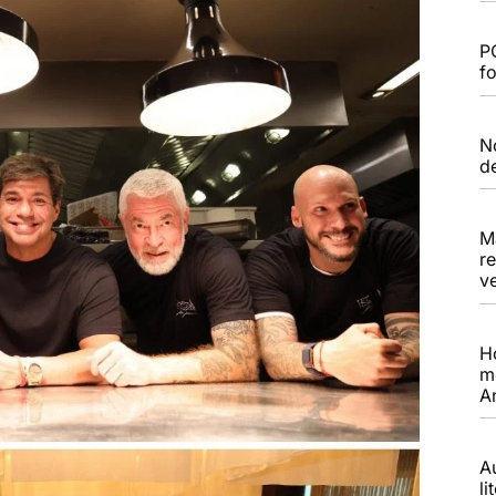
P
f
N
d
M
r
ve
H
m
A
A
li