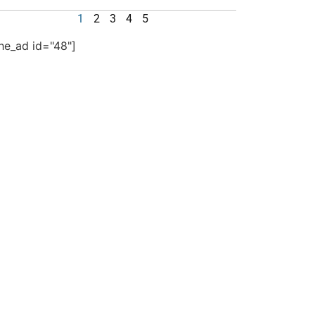
1
2
3
4
5
the_ad id="48"]