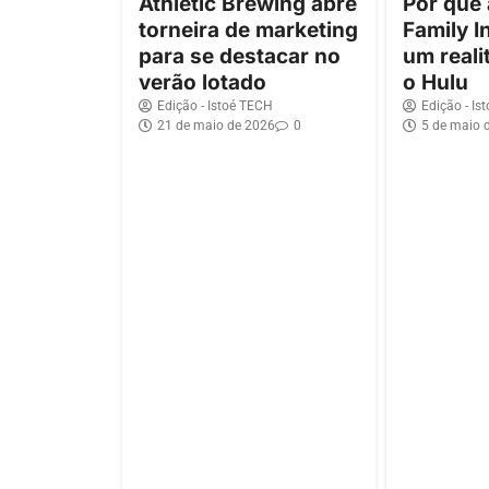
Athletic Brewing abre
Por que
torneira de marketing
Family I
para se destacar no
um reali
verão lotado
o Hulu
Edição - Istoé TECH
Edição - Is
21 de maio de 2026
0
5 de maio 