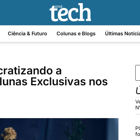
Ciência & Futuro
Colunas e Blogs
Últimas Notíci
ratizando a
lunas Exclusivas nos
Ú
V
N
P
f