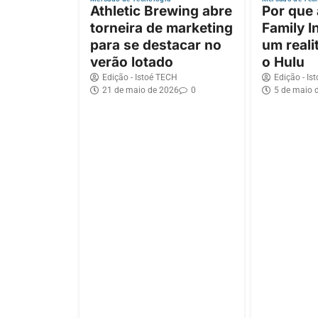
Athletic Brewing abre
Por que
torneira de marketing
Family I
para se destacar no
um reali
verão lotado
o Hulu
Edição - Istoé TECH
Edição - Is
21 de maio de 2026
0
5 de maio 