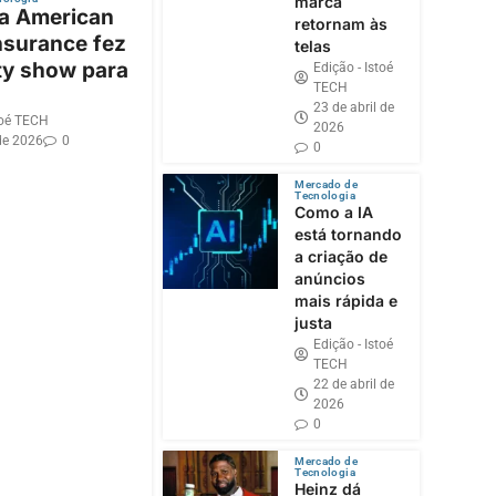
marca
 a American
retornam às
nsurance fez
telas
ty show para
Edição - Istoé
TECH
23 de abril de
toé TECH
2026
de 2026
0
0
Mercado de
Tecnologia
Como a IA
está tornando
a criação de
anúncios
mais rápida e
justa
Edição - Istoé
TECH
22 de abril de
2026
0
Mercado de
Tecnologia
Heinz dá