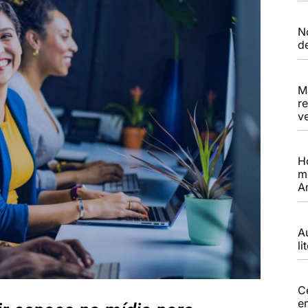
N
d
M
r
ve
H
m
A
A
li
C
e