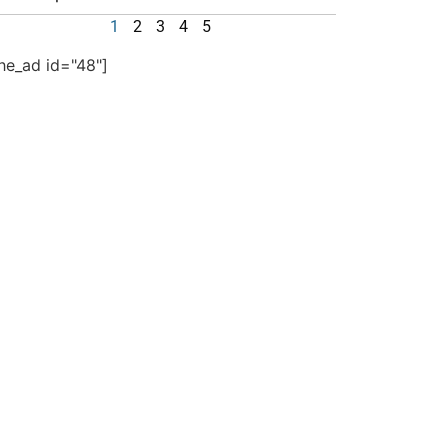
1
2
3
4
5
the_ad id="48"]