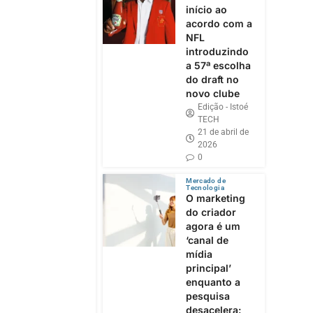
início ao
acordo com a
NFL
introduzindo
a 57ª escolha
do draft no
novo clube
Edição - Istoé
TECH
21 de abril de
2026
0
Mercado de
Tecnologia
O marketing
do criador
agora é um
‘canal de
mídia
principal’
enquanto a
pesquisa
desacelera: