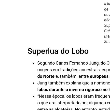
a l
de
no
nã
Sup
Cré
Dje
Shu
Superlua do Lobo
Segundo Carlos Fernando Jung, do Ob
origens em tradições ancestrais, es
do Norte
e, também, entre
europeus 
Jung também explana que a nomencl
lobos durante o inverno rigoroso no 
“Nessa época, os lobos eram freque
o que era interpretado por algumas 
entre as alcateias
. No entanto, est