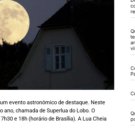
c
r
Q
t
a
v
C
P
C
 um evento astronômico de destaque. Neste
do ano, chamada de Superlua do Lobo. O
Q
7h30 e 18h (horário de Brasília). A Lua Cheia
po