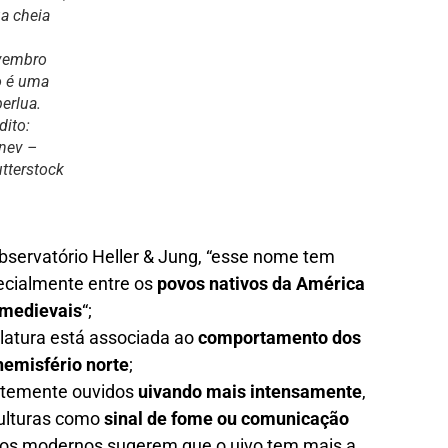
ua cheia
vembro
o é uma
erlua.
dito:
nev –
tterstock
servatório Heller & Jung, “esse nome tem
pecialmente entre os
povos nativos da América
medievais
“;
atura está associada ao
comportamento dos
hemisfério norte
;
ntemente ouvidos
uivando mais intensamente
,
culturas como
sinal de fome ou comunicação
udos modernos sugerem que o uivo tem mais a