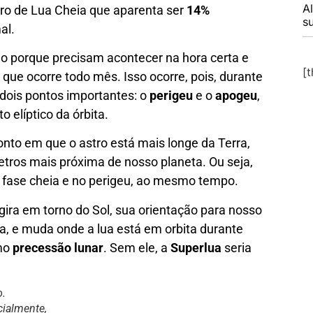
A
ro de Lua Cheia que aparenta ser
14%
s
al.
o porque precisam acontecer na hora certa e
[
 que ocorre todo mês. Isso ocorre, pois, durante
r dois pontos importantes: o
perigeu
e o
apogeu
,
 elíptico da órbita.
nto em que o astro está mais longe da Terra,
metros mais próxima de nosso planeta. Ou seja,
a fase cheia e no perigeu, ao mesmo tempo.
ira em torno do Sol, sua orientação para nosso
 e muda onde a lua está em orbita durante
omo
precessão lunar
. Sem ele, a
Superlua
seria
.
cialmente,