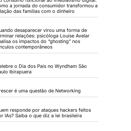
omo a jornada do consumidor transformou a
elação das famílias com o dinheiro
uando desaparecer virou uma forma de
erminar relações: psicóloga Louise Avelar
nalisa os impactos do “ghosting” nos
ínculos contemporâneos
elebre o Dia dos Pais no Wyndham São
aulo Ibirapuera
rescer é uma questão de Networking
uem responde por ataques hackers feitos
r IAs? Saiba o que diz a lei brasileira