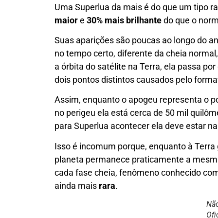
Uma Superlua da mais é do que um tipo ra
maior
e
30% mais brilhante
do que o norm
Suas aparições são poucas ao longo do an
no tempo certo, diferente da cheia normal,
a órbita do satélite na Terra, ela passa po
dois pontos distintos causados pelo formato
Assim, enquanto o apogeu representa o po
no perigeu ela está cerca de 50 mil quilô
para Superlua acontecer ela deve estar n
Isso é incomum porque, enquanto à Terra g
planeta permanece praticamente a mesma,
cada fase cheia, fenômeno conhecido c
ainda mais
rara
.
Não
Ofi