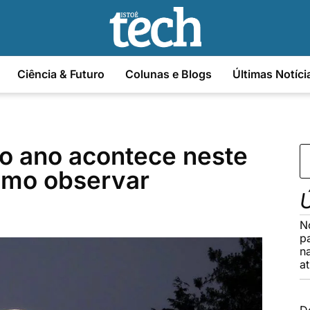
Ciência & Futuro
Colunas e Blogs
Últimas Notíci
do ano acontece neste
como observar
Ú
N
p
n
a
D