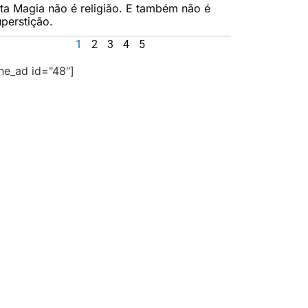
lta Magia não é religião. E também não é
uperstição.
1
2
3
4
5
the_ad id="48"]