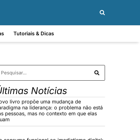
as
Tutoriais & Dicas
ltimas Notícias
ovo livro propõe uma mudança de
aradigma na liderança: o problema não está
as pessoas, mas no contexto em que elas
tuam
o consumo funcional ao imediatismo digital: