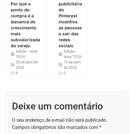
Por que o
publicitária
ponto de
do
compra é a
Pinterest
alavanca de
incentiva
crescimento
as pessoas
mais
a sair das
subvalorizada
redes
do varejo
sociais
Edição - Istoé
Edição -
TECH
Istoé TECH
20 de abril de
16 de abril
2026
de 2026
0
0
Deixe um comentário
O seu endereço de e-mail não será publicado.
Campos obrigatórios são marcados com
*