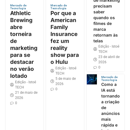
de marketing
precisam
Mercado de
Mercado de
Tecnologia
Tecnologia
saber
Athletic
Por que a
quando os
Brewing
American
filmes de
abre
Family
marca
torneira
Insurance
retornam às
de
fez um
telas
Edição - Istoé
marketing
reality
TECH
para se
show para
23 de abril de
destacar
o Hulu
2026
0
no verão
Edição - Istoé
TECH
lotado
Mercado de
5 de maio de
Tecnologia
Edição - Istoé
2026
Como a
TECH
0
IA está
21 de maio de
tornando
2026
a criação
0
de
anúncios
mais
rápida e