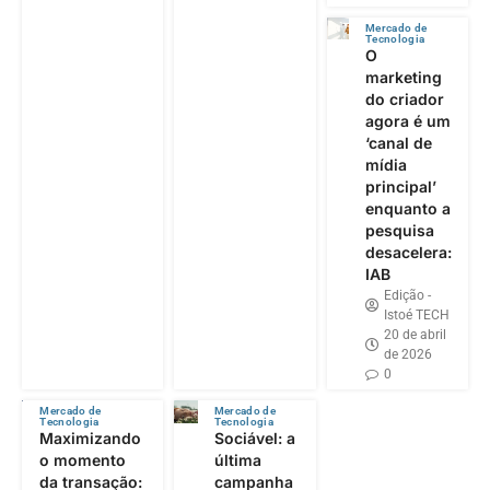
Mercado de
Tecnologia
O
marketing
do criador
agora é um
‘canal de
mídia
principal’
enquanto a
pesquisa
desacelera:
IAB
Edição -
Istoé TECH
20 de abril
de 2026
0
Mercado de
Mercado de
Tecnologia
Tecnologia
Maximizando
Sociável: a
o momento
última
da transação:
campanha