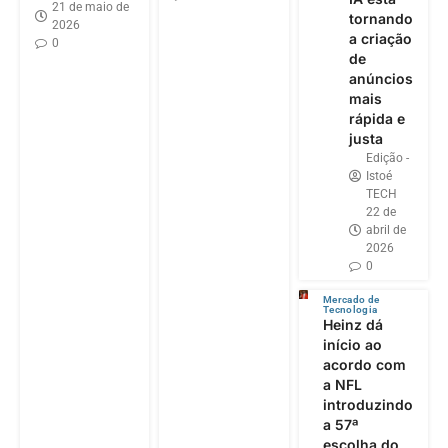
21 de maio de
tornando
2026
a criação
0
de
anúncios
mais
rápida e
justa
Edição -
Istoé
TECH
22 de
abril de
2026
0
Mercado de
Tecnologia
Heinz dá
início ao
acordo com
a NFL
introduzindo
a 57ª
escolha do