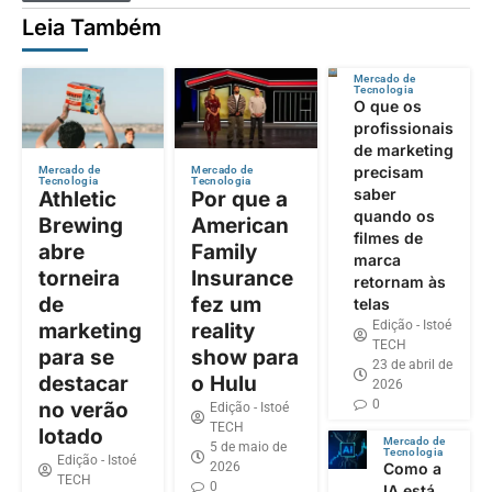
Leia Também
Mercado de
Tecnologia
O que os
profissionais
de marketing
precisam
Mercado de
Mercado de
Tecnologia
Tecnologia
saber
Athletic
Por que a
quando os
Brewing
American
filmes de
abre
Family
marca
torneira
Insurance
retornam às
de
fez um
telas
Edição - Istoé
marketing
reality
TECH
para se
show para
23 de abril de
destacar
o Hulu
2026
0
no verão
Edição - Istoé
TECH
lotado
Mercado de
5 de maio de
Tecnologia
Edição - Istoé
2026
Como a
TECH
0
IA está