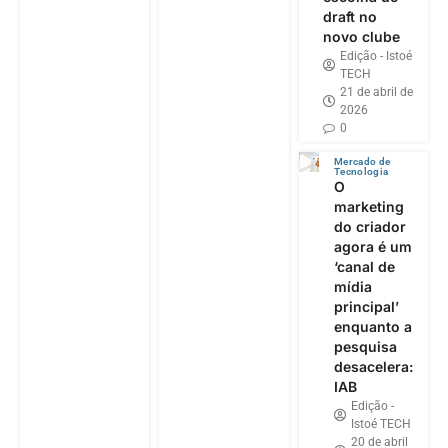
draft no
novo clube
Edição - Istoé
TECH
21 de abril de
2026
0
Mercado de
Tecnologia
O
marketing
do criador
agora é um
‘canal de
mídia
principal’
enquanto a
pesquisa
desacelera:
IAB
Edição -
Istoé TECH
20 de abril