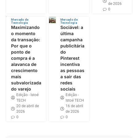
de 2026
0
Mercado de
Mercado de
Tecnologia
Tecnologia
Maximizando
Sociável: a
o momento
última
da transação:
campanha
Por que o
publicitária
ponto de
do
compra é a
Pinterest
alavanca de
incentiva
crescimento
as pessoas
mais
a sair das
subvalorizada
redes
do varejo
sociais
Edição - Istoé
Edição -
TECH
Istoé TECH
20 de abril de
16 de abril
2026
de 2026
0
0